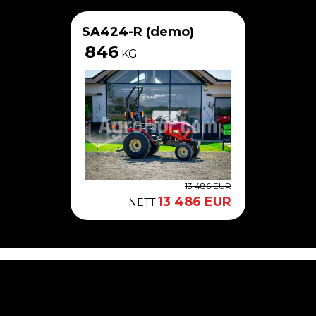
SA424-R (demo)
846
KG
13 486 EUR
13 486 EUR
NETT