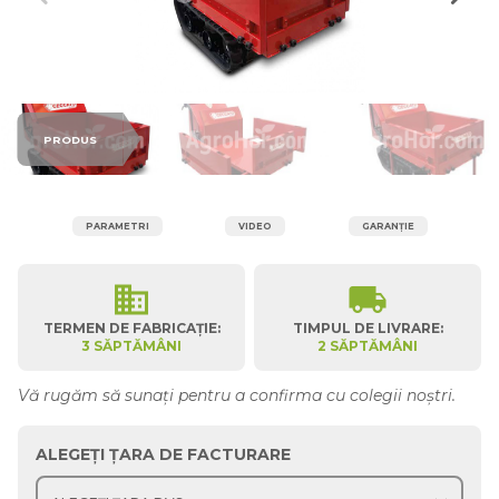
PRODUS
PARAMETRI
VIDEO
GARANȚIE
business
local_shipping
TERMEN DE FABRICAȚIE:
TIMPUL DE LIVRARE:
3 SĂPTĂMÂNI
2 SĂPTĂMÂNI
Vă rugăm să sunați pentru a confirma cu colegii noștri.
ALEGEȚI ȚARA DE FACTURARE