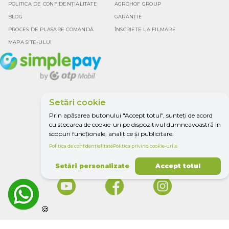
POLITICA DE CONFIDENȚIALITATE
AGROHOF GROUP
BLOG
GARANȚIE
PROCES DE PLASARE COMANDĂ
ÎNSCRIETE LA FILMARE
MAPA SITE-ULUI
Setări cookie
Google rating
Prin apăsarea butonului "Accept totul", sunteți de acord
4.5
cu stocarea de cookie-uri pe dispozitivul dumneavoastră în
scopuri funcționale, analitice și publicitare.
Politica de confidențialitate
Politica privind cookie-urile
TOTU PENTRU
AGRICULTURĂ.
Setări personalizate
Accept totul
🍪