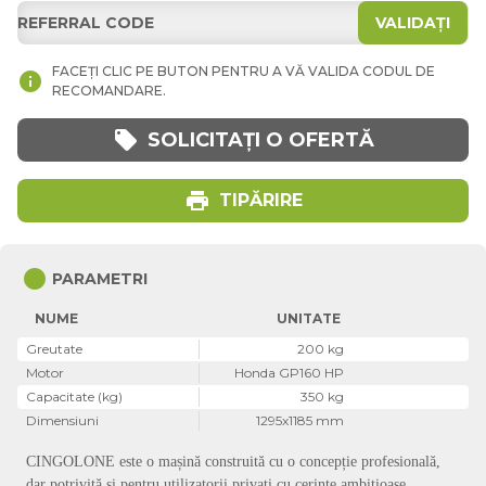
VALIDAȚI
FACEȚI CLIC PE BUTON PENTRU A VĂ VALIDA CODUL DE
info
RECOMANDARE.
local_offer
SOLICITAȚI O OFERTĂ
print
TIPĂRIRE
circle
PARAMETRI
NUME
UNITATE
Greutate
200 kg
Motor
Honda GP160 HP
Capacitate (kg)
350 kg
Dimensiuni
1295x1185 mm
CINGOLONE este o mașină construită cu o concepție profesională,
dar potrivită și pentru utilizatorii privați cu cerințe ambițioase.