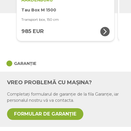
AARDENBURG
AA
Tau Box M 1500
Tau
Transport box, 150 cm
Tran
arrow_forward_ios
985 EUR
1.
circle
GARANȚIE
VREO PROBLEMĂ CU MAȘINA?
Completați formularul de garanție de la fila Garanție, iar
personalul nostru vă va contacta.
FORMULAR DE GARANȚIE