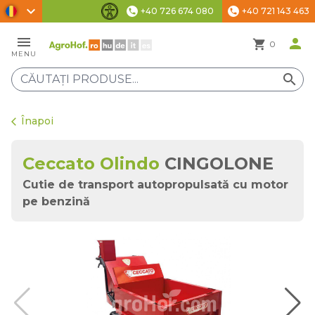
chevron_right
+40 726 674 080
+40 721 143 463
phone
phone
Setări de accesibilitate
menu
person
shopping_cart
0
MENU
search
Înapoi
arrow_back_ios
Ceccato Olindo
CINGOLONE
Cutie de transport autopropulsată cu motor
pe benzină