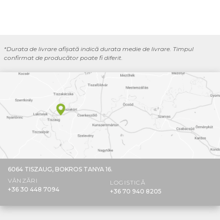
*Durata de livrare afișată indică durata medie de livrare. Timpul
confirmat de producător poate fi diferit.
6064 TISZAUG,
BOKROS TANYA 16.
VÂNZĂRI
LOGISTICĂ
+36 30 448 7094
+36 70 940 8205