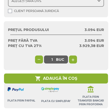
expand_more
CLIENT PERSOANĂ JURIDICĂ
PREȚUL PRODUSULUI
3.094 EUR
PREȚ FĂRĂ TVA
3.094
EUR
PREȚ CU TVA 27%
3.929,38
EUR
−
+
BUC
shopping_cart
ADAUGĂ ÎN COȘ
account_balance
PLATA PRIN
TRANSFER BANCAR
PLATA PRIN PAYPAL
PLATA CU SIMPLEPAY
PRIN PROFORMA