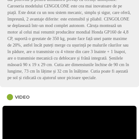
Caroseria modelului CINGOLONE este cea mai inovatoare de pe
piață. Este dotat cu un nou sistem mecanic, simplu și sigur, care oferă,
împreună, 2 avantaje diferite: este extensibil și pliabil. CINGOLONE
se deplasează într-un mod complet autonom. Căruța montează un
motor al celui mai renumit producător mondial Honda GP160 de 4,8
CP, suportă o greutate de 350 kg, poate face față unei pante maxime
de 20%, astfel încât puteți merge cu ușurință pe malurile râurilor sau
în pădure, are o transmisie cu 4 viteze din care 3 înainte + 1 înapoi,
are o transmisie mecanică cu deblocare și frână integrată. Șenilele
măsoară 90 x 19 x 29 cm. Cutia are dimensiunile închise de 90 cm în
lungime, 73 cm în lățime și 32 cm în înălțime. Cutia poate fi așezată
pe sol și ridicată cu ajutorul unor picioare speciale.
circle
VIDEO