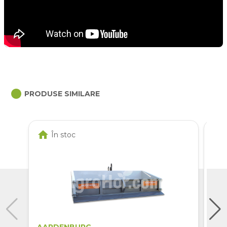
circle
PRODUSE SIMILARE
home
home
În stoc