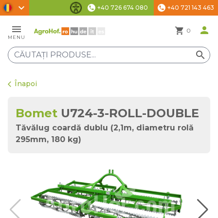
chevron_right
+40 726 674 080
+40 721 143 463
phone
phone
Setări de accesibilitate
menu
person
shopping_cart
0
MENU
search
Înapoi
arrow_back_ios
Bomet
U724-3-ROLL-DOUBLE
Tăvălug coardă dublu (2,1m, diametru rolă
295mm, 180 kg)