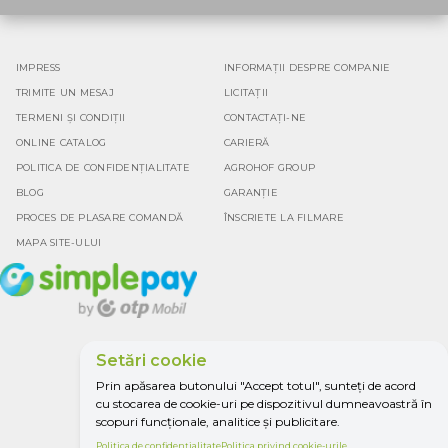
IMPRESS
INFORMAȚII DESPRE COMPANIE
TRIMITE UN MESAJ
LICITAȚII
TERMENI ȘI CONDIȚII
CONTACTAȚI-NE
ONLINE CATALOG
CARIERĂ
POLITICA DE CONFIDENȚIALITATE
AGROHOF GROUP
BLOG
GARANȚIE
PROCES DE PLASARE COMANDĂ
ÎNSCRIETE LA FILMARE
MAPA SITE-ULUI
Setări cookie
Google rating
Prin apăsarea butonului "Accept totul", sunteți de acord
4.5
cu stocarea de cookie-uri pe dispozitivul dumneavoastră în
scopuri funcționale, analitice și publicitare.
Politica de confidențialitate
Politica privind cookie-urile