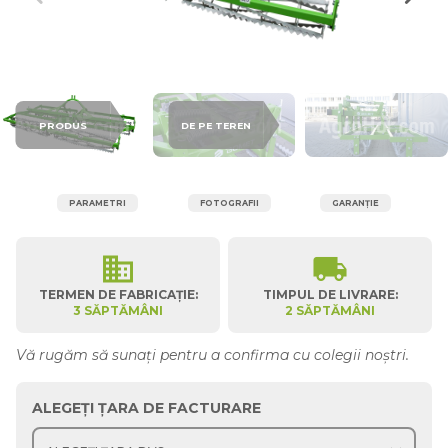
PRODUS
DE PE TEREN
PARAMETRI
FOTOGRAFII
GARANȚIE
business
local_shipping
TERMEN DE FABRICAȚIE:
TIMPUL DE LIVRARE:
3 SĂPTĂMÂNI
2 SĂPTĂMÂNI
Vă rugăm să sunați pentru a confirma cu colegii noștri.
ALEGEȚI ȚARA DE FACTURARE