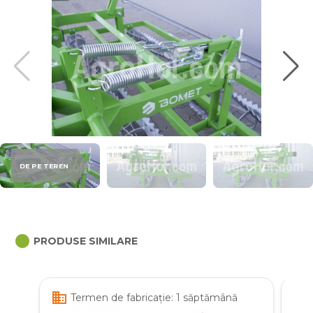
DE PE TEREN
circle
PRODUSE SIMILARE
business
business
Termen de fabricație: 1 săptămână