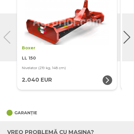
Boxer
Box
LL 150
LL 
Nivelator (219 kg, 148 cm)
Nivel
arrow_forward_ios
2.040 EUR
2.
circle
GARANȚIE
VREO PROBLEMĂ CU MAȘINA?