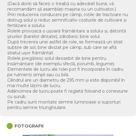
(Dacă doriți să faceți o treabă cu adevărat bună, vă
recomandăm să asamblați mașina cu un cultivator.)
Prin reducerea conducerii pe câmp, roțile de tractoare nu
distrug solul și reduc semnificativ costurile de cultivare și
fertilizare a solului.
Rolele provoacă o ușoară frământare a solului și, datorită
șirurilor (barelor dințate), zdrobesc bine solul.
După trecerea unei astfel de role, se formează un strat
subțire de sol, bine divizat pe câmp, sub care se află
stratul ușor frământat.
Rolele pregătesc solul deosebit de bine pentru
însămânțare (de exemplu sfeclă, porumb, legume).
Elementele de lucru ale rolei pot fi încorporate în cadru
pe rulmenți simpli sau cu bilă.
Cilindrul are un diametru de 295 mm și este disponibil în
mai multe lățimi de lucru.
Adâncimea de lucru poate fi reglată folosind o conexiune
cu șurub.
Pe cadru sunt montate semne luminoase și suporturi
pentru semne triunghiulare.
circle
FOTOGRAFII