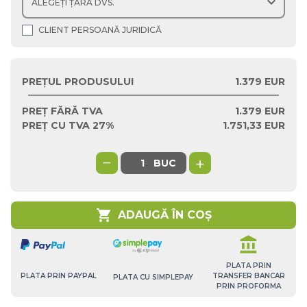
expand_more
CLIENT PERSOANĂ JURIDICĂ
PREȚUL PRODUSULUI
1.379 EUR
PREȚ FĂRĂ TVA
1.379
EUR
PREȚ CU TVA 27%
1.751,33
EUR
−
+
BUC
shopping_cart
ADAUGĂ ÎN COȘ
account_balance
PLATA PRIN
TRANSFER BANCAR
PLATA PRIN PAYPAL
PLATA CU SIMPLEPAY
PRIN PROFORMA