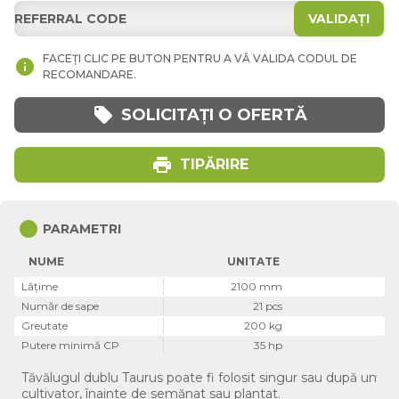
VALIDAȚI
FACEȚI CLIC PE BUTON PENTRU A VĂ VALIDA CODUL DE
info
RECOMANDARE.
local_offer
SOLICITAȚI O OFERTĂ
print
TIPĂRIRE
circle
PARAMETRI
NUME
UNITATE
Lăţime
2100 mm
Număr de sape
21 pcs
Greutate
200 kg
Putere minimă CP
35 hp
Tăvălugul dublu Taurus poate fi folosit singur sau după un
cultivator, înainte de semănat sau plantat.