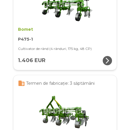
Bomet
P475-1
Cultivator de rând (4 rânduri, 175 kg, 48 CP)
arrow_forward_ios
1.406 EUR
business
Termen de fabricație: 3 săptămâni