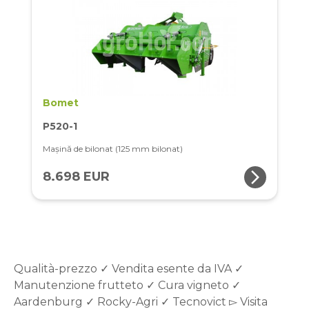
Bomet
P520-1
Mașină de bilonat (125 mm bilonat)
arrow_forward_ios
8.698 EUR
Qualità-prezzo ✓ Vendita esente da IVA ✓
Manutenzione frutteto ✓ Cura vigneto ✓
Aardenburg ✓ Rocky-Agri ✓ Tecnovict ▻ Visita