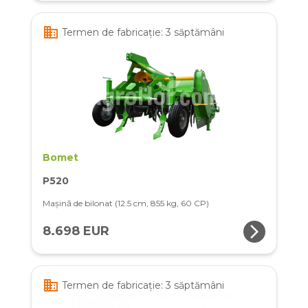
business
Termen de fabricație: 3 săptămâni
Bomet
P520
Mașină de bilonat (12.5 cm, 855 kg, 60 CP)
arrow_forward_ios
8.698 EUR
business
Termen de fabricație: 3 săptămâni