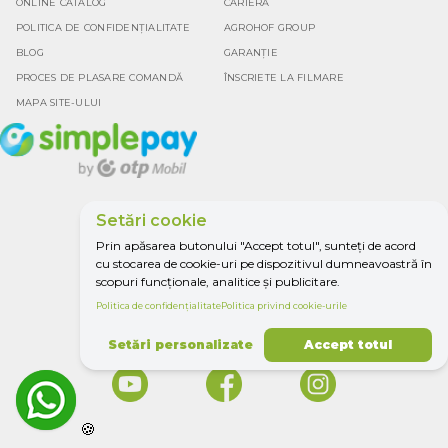
ONLINE CATALOG
CARIERĂ
POLITICA DE CONFIDENȚIALITATE
AGROHOF GROUP
BLOG
GARANȚIE
PROCES DE PLASARE COMANDĂ
ÎNSCRIETE LA FILMARE
MAPA SITE-ULUI
Setări cookie
Google rating
Prin apăsarea butonului "Accept totul", sunteți de acord
4.5
cu stocarea de cookie-uri pe dispozitivul dumneavoastră în
scopuri funcționale, analitice și publicitare.
Politica de confidențialitate
Politica privind cookie-urile
TOTU PENTRU
AGRICULTURĂ.
Setări personalizate
Accept totul
🍪