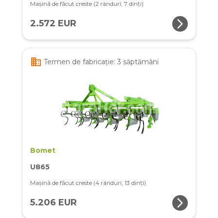
Mașină de făcut creste (2 rânduri, 7 dinți)
arrow_forward_ios
2.572 EUR
business
Termen de fabricație: 3 săptămâni
Bomet
U865
Mașină de făcut creste (4 rânduri, 13 dinți)
arrow_forward_ios
5.206 EUR