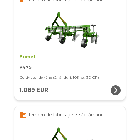
Bomet
P475
Cultivator de rând (2 rânduri, 105 kg, 30 CP)
arrow_forward_ios
1.089 EUR
business
Termen de fabricație: 3 săptămâni