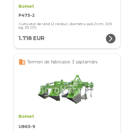
Bomet
P475-2
Cultivator de rând (2 rânduri, diametru axă 21 cm, 205
kg, 33 CP)
arrow_forward_ios
1.718 EUR
business
Termen de fabricație: 3 săptămâni
Bomet
U865-9