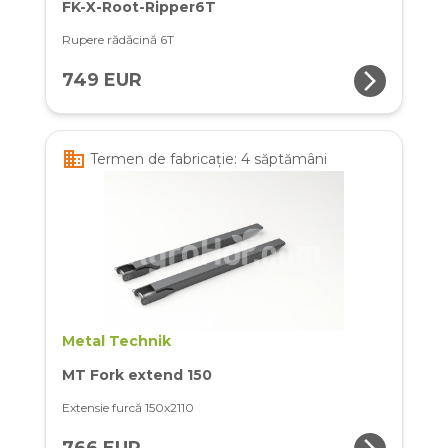
FK-X-Root-Ripper6T
Rupere rădăcină 6T
arrow_forward_ios
749 EUR
business
Termen de fabricație: 4 săptămâni
Metal Technik
MT Fork extend 150
Extensie furcă 150x2110