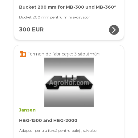
Bucket 200 mm for MB-300 und MB-360°
Bucket 200 mm pentru mini excavator
arrow_forward_ios
300 EUR
business
Termen de fabricație: 3 săptămâni
Jansen
HBG-1500 and HBG-2000
Adaptor pentru furcă pentru paleți, stivuitor