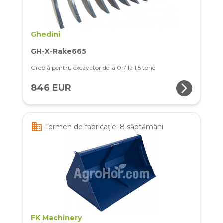
Ghedini
GH-X-Rake665
Greblă pentru excavator de la 0,7 la 1,5 tone
arrow_forward_ios
846 EUR
business
Termen de fabricație: 8 săptămâni
FK Machinery