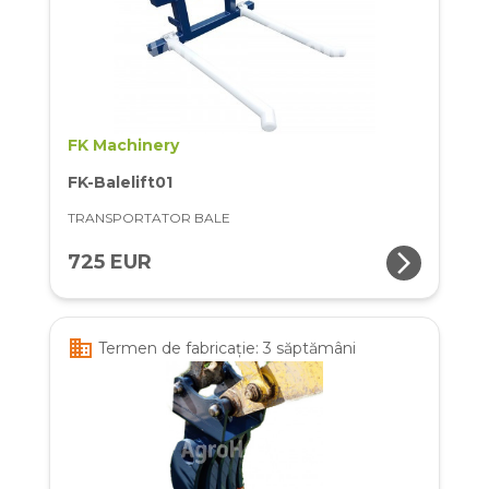
FK Machinery
FK-Balelift01
TRANSPORTATOR BALE
arrow_forward_ios
725 EUR
business
Termen de fabricație: 3 săptămâni