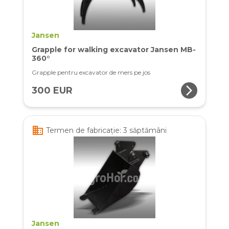
Jansen
Grapple for walking excavator Jansen MB-
360°
Grapple pentru excavator de mers pe jos
arrow_forward_ios
300 EUR
business
Termen de fabricație: 3 săptămâni
Jansen