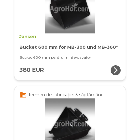
Jansen
Bucket 600 mm for MB-300 und MB-360°
Bucket 600 mm pentru mini excavator
arrow_forward_ios
380 EUR
business
Termen de fabricație: 3 săptămâni