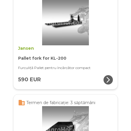
Jansen
Pallet fork for KL-200
Furculiță Pallet pentru încărcător compact
arrow_forward_ios
590 EUR
business
Termen de fabricație: 3 săptămâni