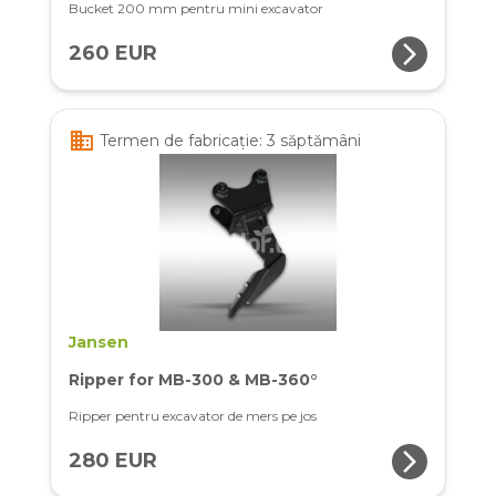
Bucket 200 mm pentru mini excavator
arrow_forward_ios
260 EUR
business
Termen de fabricație: 3 săptămâni
Jansen
Ripper for MB-300 & MB-360°
Ripper pentru excavator de mers pe jos
arrow_forward_ios
280 EUR