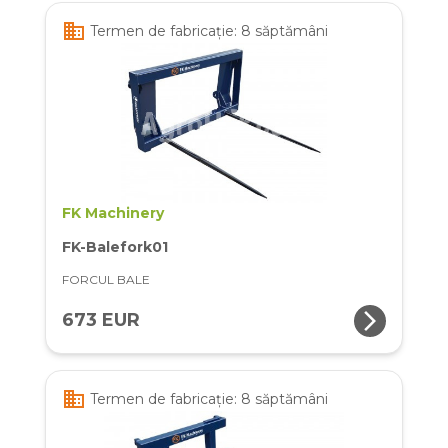
business
Termen de fabricație: 8 săptămâni
FK Machinery
FK-Balefork01
FORCUL BALE
arrow_forward_ios
673 EUR
business
Termen de fabricație: 8 săptămâni