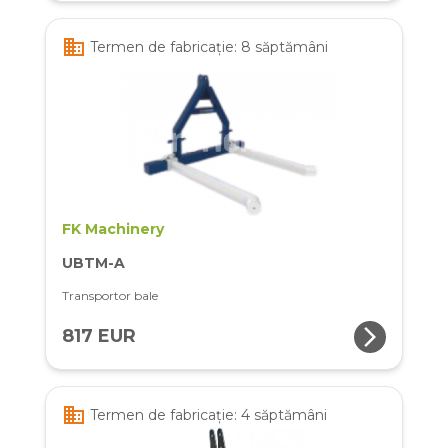
business
Termen de fabricație: 8 săptămâni
FK Machinery
UBTM-A
Transportor bale
arrow_forward_ios
817 EUR
business
Termen de fabricație: 4 săptămâni