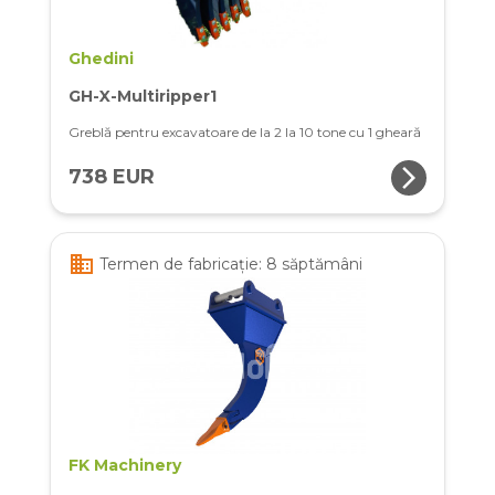
Ghedini
GH-X-Multiripper1
Greblă pentru excavatoare de la 2 la 10 tone cu 1 gheară
arrow_forward_ios
738 EUR
business
Termen de fabricație: 8 săptămâni
FK Machinery