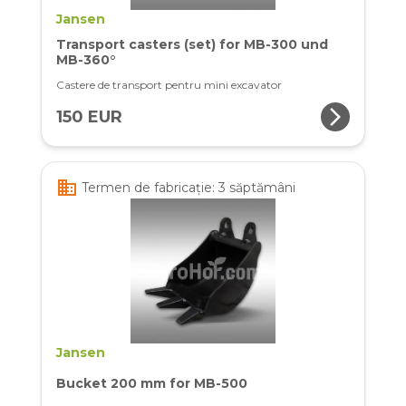
Jansen
Transport casters (set) for MB-300 und
MB-360°
Castere de transport pentru mini excavator
arrow_forward_ios
150 EUR
business
Termen de fabricație: 3 săptămâni
Jansen
Bucket 200 mm for MB-500