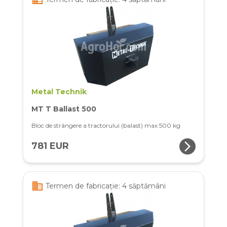
Metal Technik
MT T Ballast 500
Bloc de strângere a tractorului (balast) max 500 kg
arrow_forward_ios
781 EUR
business
Termen de fabricație: 4 săptămâni