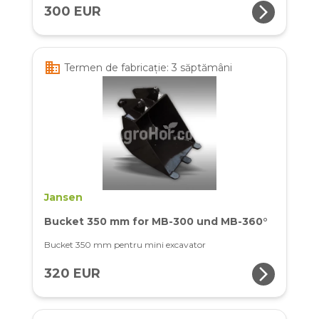
arrow_forward_ios
300 EUR
business
Termen de fabricație: 3 săptămâni
Jansen
Bucket 350 mm for MB-300 und MB-360°
Bucket 350 mm pentru mini excavator
arrow_forward_ios
320 EUR