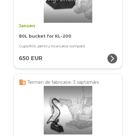
Jansen
80L bucket for KL-200
Cupa 80L pentru incarcator compact
arrow_forward_ios
650 EUR
business
Termen de fabricație: 3 săptămâni