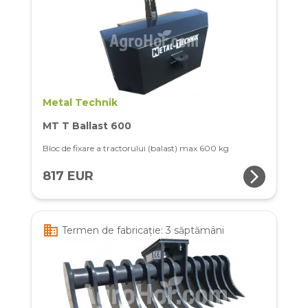
Metal Technik
MT T Ballast 600
Bloc de fixare a tractorului (balast) max 600 kg
arrow_forward_ios
817 EUR
business
Termen de fabricație: 3 săptămâni