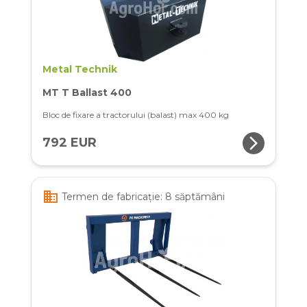
Metal Technik
MT T Ballast 400
Bloc de fixare a tractorului (balast) max 400 kg
arrow_forward_ios
792 EUR
business
Termen de fabricație: 8 săptămâni