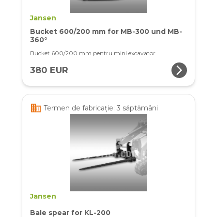
Jansen
Bucket 600/200 mm for MB-300 und MB-
360°
Bucket 600/200 mm pentru mini excavator
arrow_forward_ios
380 EUR
business
Termen de fabricație: 3 săptămâni
Jansen
Bale spear for KL-200