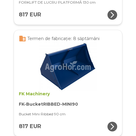
FORKLIFT DE LUCRU PLATFORMĂ 130 cm
arrow_forward_ios
817 EUR
business
Termen de fabricație: 8 săptămâni
FK Machinery
FK-BucketRIBBED-MINI90
Bucket Mini Ribbed 90 cm
arrow_forward_ios
817 EUR