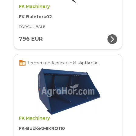
FK Machinery
FK-Balefork02
FORCUL BALE
arrow_forward_ios
796 EUR
business
Termen de fabricație: 8 săptămâni
FK Machinery
FK-BucketMIKRO110