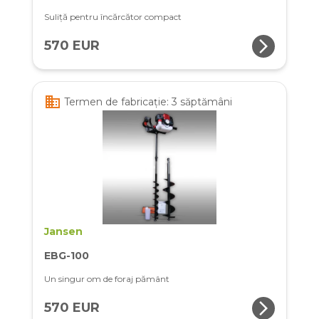
Suliță pentru încărcător compact
arrow_forward_ios
570 EUR
business
Termen de fabricație: 3 săptămâni
Jansen
EBG-100
Un singur om de foraj pământ
arrow_forward_ios
570 EUR