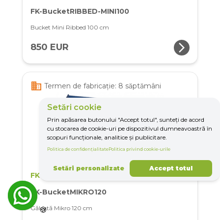
FK-BucketRIBBED-MINI100
Bucket Mini Ribbed 100 cm
arrow_forward_ios
850 EUR
business
Termen de fabricație: 8 săptămâni
Setări cookie
Prin apăsarea butonului "Accept totul", sunteți de acord
cu stocarea de cookie-uri pe dispozitivul dumneavoastră în
scopuri funcționale, analitice și publicitare.
Politica de confidențialitate
Politica privind cookie-urile
Setări personalizate
Accept totul
FK Machinery
FK-BucketMIKRO120
Găleată Mikro 120 cm
🍪