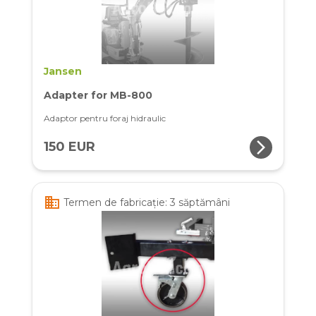
Jansen
Adapter for MB-800
Adaptor pentru foraj hidraulic
arrow_forward_ios
150 EUR
business
Termen de fabricație: 3 săptămâni