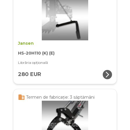
Jansen
HS-20H110 (K) (E)
Librăria opţională
arrow_forward_ios
280 EUR
business
Termen de fabricație: 3 săptămâni