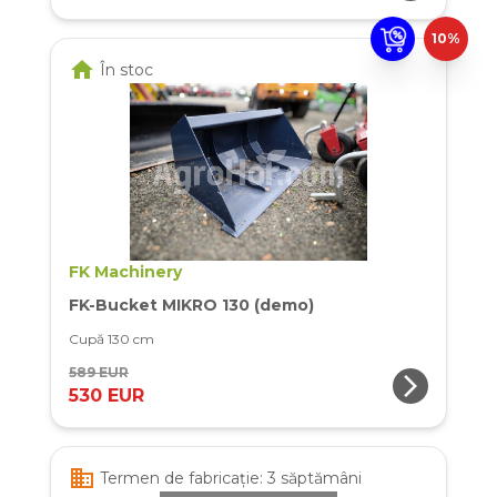
10%
home
În stoc
FK Machinery
FK-Bucket MIKRO 130 (demo)
Cupă 130 cm
589 EUR
arrow_forward_ios
530 EUR
business
Termen de fabricație: 3 săptămâni