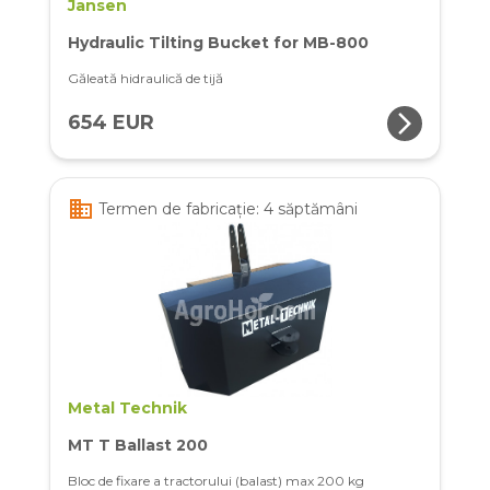
Jansen
Hydraulic Tilting Bucket for MB-800
Găleată hidraulică de tijă
arrow_forward_ios
654 EUR
business
Termen de fabricație: 4 săptămâni
Metal Technik
MT T Ballast 200
Bloc de fixare a tractorului (balast) max 200 kg