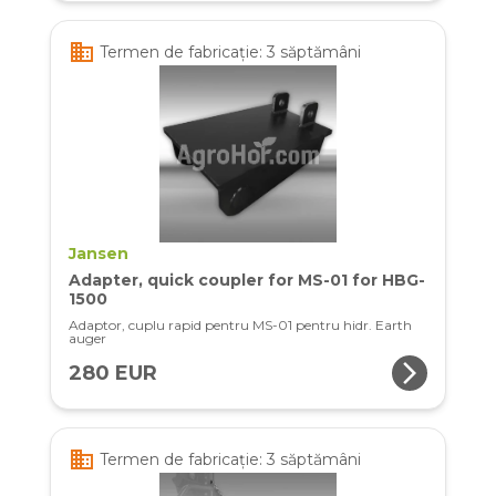
business
Termen de fabricație: 3 săptămâni
Jansen
Adapter, quick coupler for MS-01 for HBG-
1500
Adaptor, cuplu rapid pentru MS-01 pentru hidr. Earth
auger
arrow_forward_ios
280 EUR
business
Termen de fabricație: 3 săptămâni