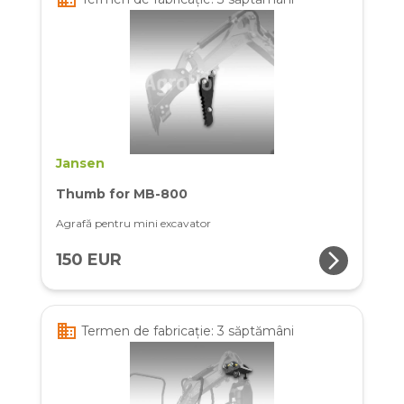
Jansen
Thumb for MB-800
Agrafă pentru mini excavator
arrow_forward_ios
150 EUR
business
Termen de fabricație: 3 săptămâni