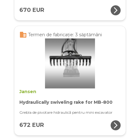
arrow_forward_ios
670 EUR
business
Termen de fabricație: 3 săptămâni
Jansen
Hydraulically swiveling rake for MB-800
Grebla de pivotare hidraulică pentru mini excavator
arrow_forward_ios
672 EUR