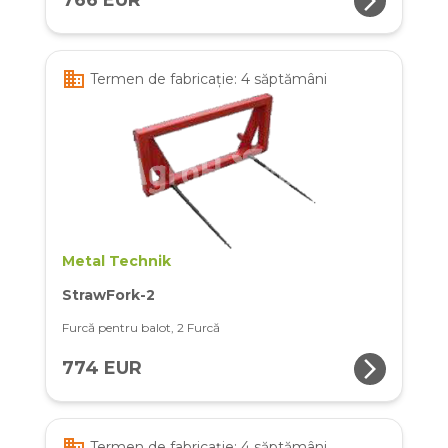
arrow_forward_ios
766 EUR
business
Termen de fabricație: 4 săptămâni
Metal Technik
StrawFork-2
Furcă pentru balot, 2 Furcă
arrow_forward_ios
774 EUR
business
Termen de fabricație: 4 săptămâni