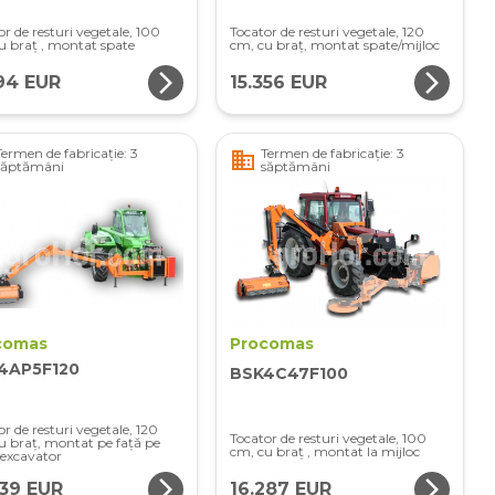
or de resturi vegetale, 100
Tocator de resturi vegetale, 120
u braț , montat spate
cm, cu braț, montat spate/mijloc
arrow_forward_ios
arrow_forward_ios
194 EUR
15.356 EUR
Termen de fabricație: 3
Termen de fabricație: 3
business
săptămâni
săptămâni
comas
Procomas
4AP5F120
BSK4C47F100
r de resturi vegetale, 120
Tocator de resturi vegetale, 100
u braț, montat pe față pe
cm, cu braț , montat la mijloc
excavator
arrow_forward_ios
arrow_forward_ios
939 EUR
16.287 EUR