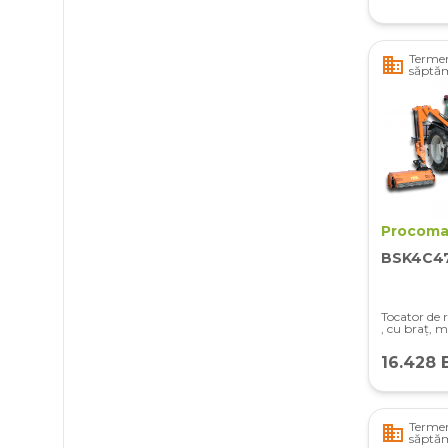
Termen
business
săptă
Procoma
BSK4C4
Tocator de 
, cu braț, m
16.428 
Termen
business
săptă