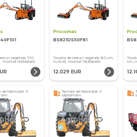
s
Procomas
Pro
40F101
BS821DS50F81
BS8
esturi vegetale, 100
Tocator de resturi vegetale, 80 cm,
Tocat
 , montat față/spate
cu braț, montat față/spate
cm, c
arrow_forward_ios
arrow_forward_ios
EUR
12.029 EUR
12.
 de fabricație: 3
Termen de fabricație: 3
business
business
mâni
săptămâni