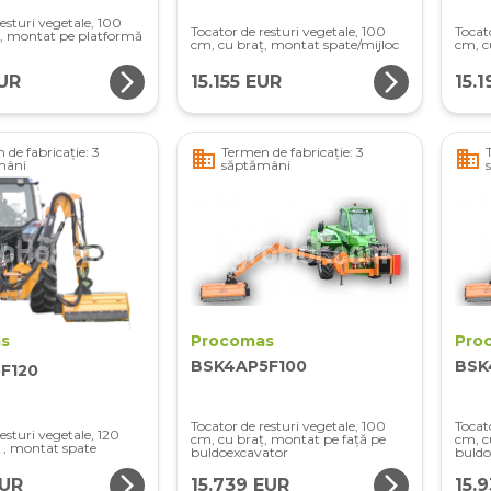
esturi vegetale, 100
Tocator de resturi vegetale, 100
Tocat
ț, montat pe platformă
cm, cu braț, montat spate/mijloc
cm, c
arrow_forward_ios
arrow_forward_ios
EUR
15.155 EUR
15.
 de fabricație: 3
Termen de fabricație: 3
business
business
mâni
săptămâni
s
Procomas
Pro
BSK4AP5F100
BSK
F120
Tocator de resturi vegetale, 100
Tocato
esturi vegetale, 120
cm, cu braț, montat pe față pe
cm, c
 , montat spate
buldoexcavator
buldo
arrow_forward_ios
arrow_forward_ios
EUR
15.739 EUR
15.