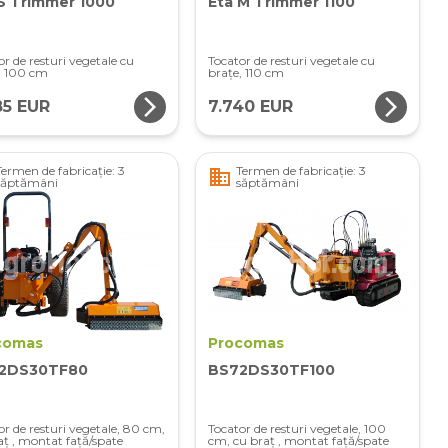
S Trimmer 1000
Eta M Trimmer 1100
or de resturi vegetale cu
Tocator de resturi vegetale cu
, 100 cm
brațe, 110 cm
arrow_forward_ios
arrow_forward_ios
85 EUR
7.740 EUR
Termen de fabricație: 3
Termen de fabricație: 3
business
săptămâni
săptămâni
comas
Procomas
2DS30TF80
BS72DS30TF100
or de resturi vegetale, 80 cm,
Tocator de resturi vegetale, 100
aț , montat față/spate
cm, cu braț , montat față/spate