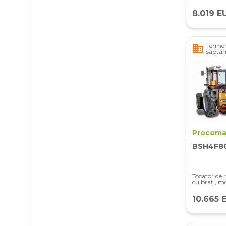
8.019 E
Termen
business
săptă
Procoma
BSH4F8
Tocator de 
cu braț , m
10.665 