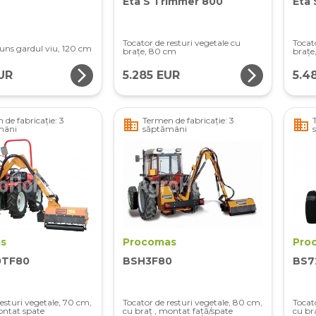
Eta S Trimmer 800
Eta 
Tocator de resturi vegetale cu
Tocat
uns gardul viu, 120 cm
brațe, 80 cm
brațe
arrow_forward_ios
arrow_forward_ios
UR
5.285 EUR
5.4
 de fabricație: 3
Termen de fabricație: 3
business
business
mâni
săptămâni
s
Procomas
Pro
0TF80
BSH3F80
BS7
resturi vegetale, 70 cm,
Tocator de resturi vegetale, 80 cm,
Tocat
ontat spate
cu braț , montat față/spate
cu br