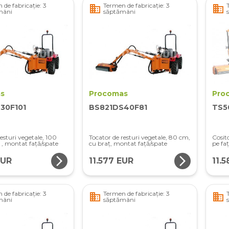
 de fabricație: 3
Termen de fabricație: 3
business
business
mâni
săptămâni
s
Procomas
Pro
30F101
BS821DS40F81
TS5
esturi vegetale, 100
Tocator de resturi vegetale, 80 cm,
Cosit
 , montat față/spate
cu braț, montat față/spate
pe fa
arrow_forward_ios
arrow_forward_ios
EUR
11.577 EUR
11.
 de fabricație: 3
Termen de fabricație: 3
business
business
mâni
săptămâni