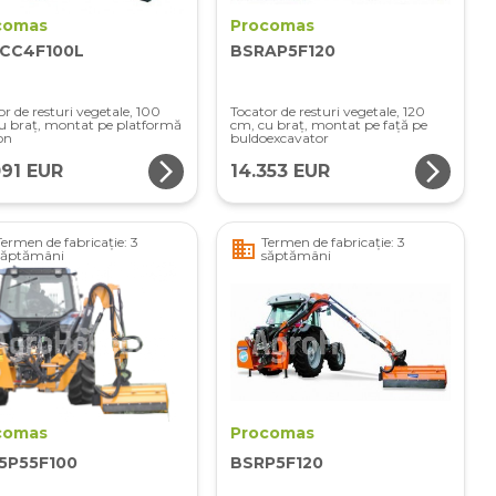
comas
Procomas
CC4F100L
BSRAP5F120
or de resturi vegetale, 100
Tocator de resturi vegetale, 120
u braț, montat pe platformă
cm, cu braț, montat pe față pe
on
buldoexcavator
arrow_forward_ios
arrow_forward_ios
091 EUR
14.353 EUR
Termen de fabricație: 3
Termen de fabricație: 3
business
săptămâni
săptămâni
comas
Procomas
5P55F100
BSRP5F120