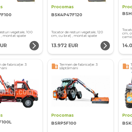
s
Procomas
Pro
BSH
7F100
BSK4P47F120
Tocat
esturi vegetale, 100
Tocator de resturi vegetale, 120
cm, c
 , montat spate
cm, cu braț , montat spate
cami
arrow_forward_ios
arrow_forward_ios
EUR
13.972 EUR
14.
 de fabricație: 3
Termen de fabricație: 3
business
business
mâni
săptămâni
s
Procomas
Pro
F100L
BSRP5F100
BSK