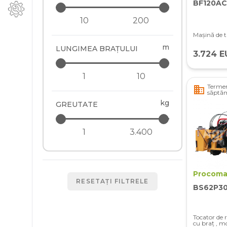
BF120AC
Mașină de t
m
LUNGIMEA BRAȚULUI
3.724 E
Termen
business
săptă
kg
GREUTATE
Procoma
RESETAȚI FILTRELE
BS62P3
Tocator de 
cu braț , m