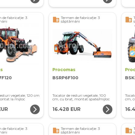
 de fabricație: 3
Termen de fabricație: 3
business
business
mâni
săptămâni
s
Procomas
Pro
7F120
BSRP6F100
BSK
resturi vegetale, 120 cm
Tocator de resturi vegetale, 100
Tocat
ontat la mijloc
cm, cu braț, montat spate/mijloc
cm, c
arrow_forward_ios
arrow_forward_ios
EUR
16.428 EUR
16.
 de fabricație: 3
Termen de fabricație: 3
business
business
mâni
săptămâni