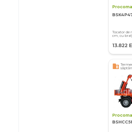
Procoma
BSK4P4
Tocator de r
cm, cu braț
13.822 
Termen
business
săptă
Procoma
BSHCC5