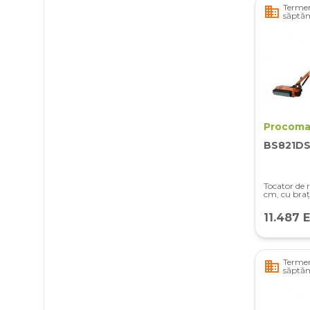
Termen
business
săptă
Procoma
BS821DS
Tocator de r
cm, cu braț
11.487 
Termen
business
săptă