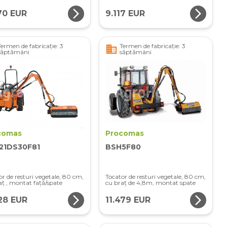
arrow_forward_ios
arrow_forward_ios
70 EUR
9.117 EUR
Termen de fabricație: 3
Termen de fabricație: 3
business
săptămâni
săptămâni
comas
Procomas
21DS30F81
BSH5F80
or de resturi vegetale, 80 cm,
Tocator de resturi vegetale, 80 cm,
aț , montat față/spate
cu braț de 4,8m, montat spate
arrow_forward_ios
arrow_forward_ios
328 EUR
11.479 EUR