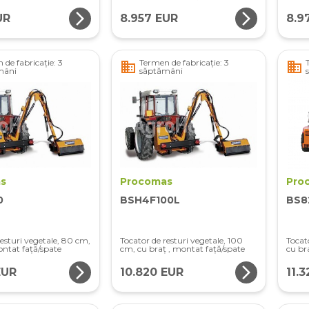
arrow_forward_ios
arrow_forward_ios
UR
8.957 EUR
8.9
 de fabricație: 3
Termen de fabricație: 3
business
business
mâni
săptămâni
s
Procomas
Pro
0
BSH4F100L
BS8
resturi vegetale, 80 cm,
Tocator de resturi vegetale, 100
Tocat
ontat față/spate
cm, cu braț , montat față/spate
cu br
arrow_forward_ios
arrow_forward_ios
EUR
10.820 EUR
11.