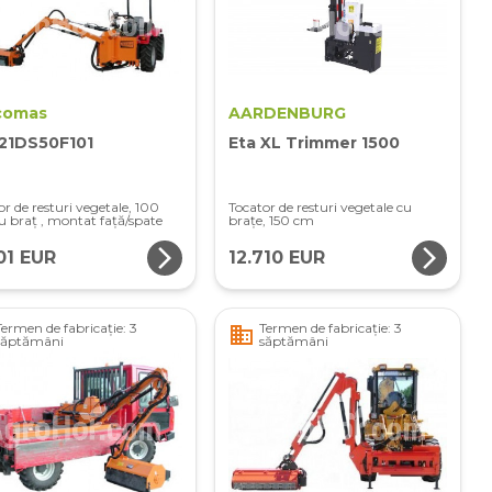
comas
AARDENBURG
21DS50F101
Eta XL Trimmer 1500
or de resturi vegetale, 100
Tocator de resturi vegetale cu
u braț , montat față/spate
brațe, 150 cm
arrow_forward_ios
arrow_forward_ios
101 EUR
12.710 EUR
Termen de fabricație: 3
Termen de fabricație: 3
business
săptămâni
săptămâni