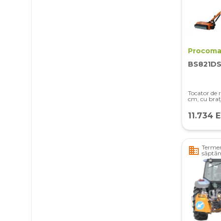
Procoma
BS821DS
Tocator de r
cm, cu braț
11.734 
Termen
business
săptă