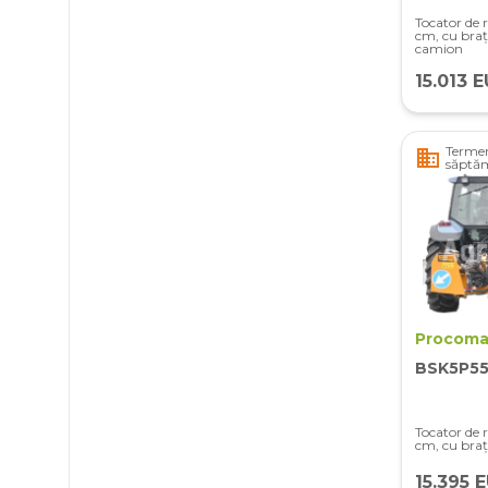
Tocator de r
cm, cu bra
camion
15.013 
Termen
business
săptă
Procoma
BSK5P55
Tocator de r
cm, cu braț
15.395 