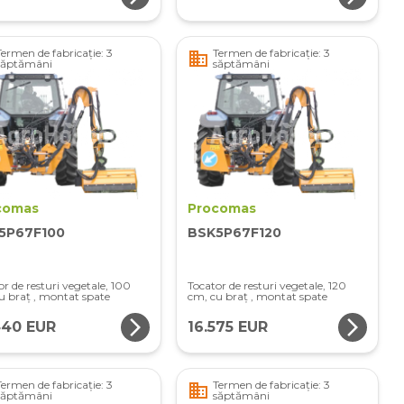
Termen de fabricație: 3
Termen de fabricație: 3
business
săptămâni
săptămâni
comas
Procomas
5P67F100
BSK5P67F120
or de resturi vegetale, 100
Tocator de resturi vegetale, 120
u braț , montat spate
cm, cu braț , montat spate
arrow_forward_ios
arrow_forward_ios
440 EUR
16.575 EUR
Termen de fabricație: 3
Termen de fabricație: 3
business
săptămâni
săptămâni