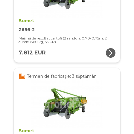
Bomet
Z656-2
Mașină de recoltat cartofi (2 rânduri, 0,70-0,75m, 2
curele, 860 kg, 55 CP)
arrow_forward_ios
7.812 EUR
business
Termen de fabricație: 3 săptămâni
Bomet