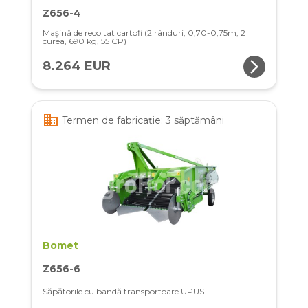
Z656-4
Mașină de recoltat cartofi (2 rânduri, 0,70-0,75m, 2
curea, 690 kg, 55 CP)
arrow_forward_ios
8.264 EUR
business
Termen de fabricație: 3 săptămâni
Bomet
Z656-6
Săpătorile cu bandă transportoare UPUS