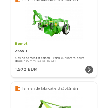
Bomet
Z655-1
Mașină de recoltat cartofi (1 rând, cu vibrare, golire
spate, 450mm, 135 kg, 10 CP)
arrow_forward_ios
1.570 EUR
business
Termen de fabricație: 3 săptămâni