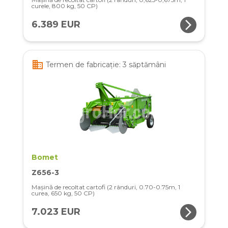
curele, 800 kg, 50 CP)
arrow_forward_ios
6.389 EUR
business
Termen de fabricație: 3 săptămâni
Bomet
Z656-3
Mașină de recoltat cartofi (2 rânduri, 0.70-0.75m, 1
curea, 650 kg, 50 CP)
arrow_forward_ios
7.023 EUR