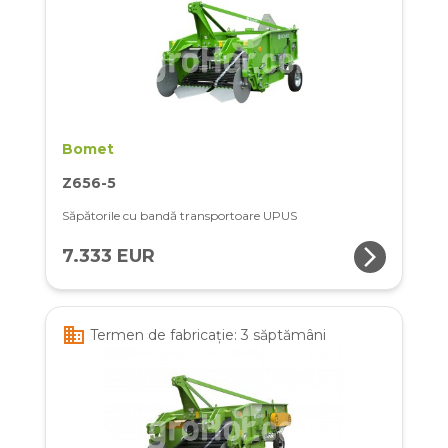
Bomet
Z656-5
Săpătorile cu bandă transportoare UPUS
arrow_forward_ios
7.333 EUR
business
Termen de fabricație: 3 săptămâni