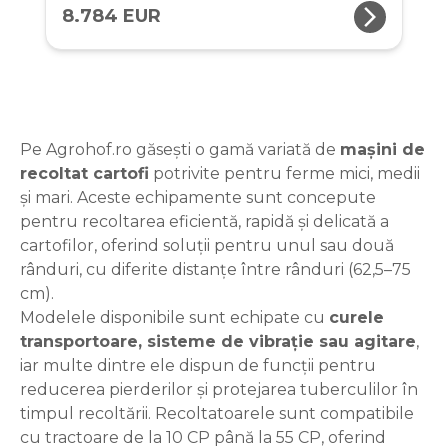
arrow_forward_ios
8.784 EUR
Pe Agrohof.ro găsești o gamă variată de
mașini de
recoltat cartofi
potrivite pentru ferme mici, medii
și mari. Aceste echipamente sunt concepute
pentru recoltarea eficientă, rapidă și delicată a
cartofilor, oferind soluții pentru unul sau două
rânduri, cu diferite distanțe între rânduri (62,5–75
cm).
Modelele disponibile sunt echipate cu
curele
transportoare, sisteme de vibrație sau agitare
,
iar multe dintre ele dispun de funcții pentru
reducerea pierderilor și protejarea tuberculilor în
timpul recoltării. Recoltatoarele sunt compatibile
cu tractoare de la 10 CP până la 55 CP, oferind