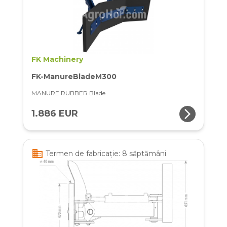
FK Machinery
FK-ManureBladeM300
MANURE RUBBER Blade
arrow_forward_ios
1.886 EUR
business
Termen de fabricație: 8 săptămâni