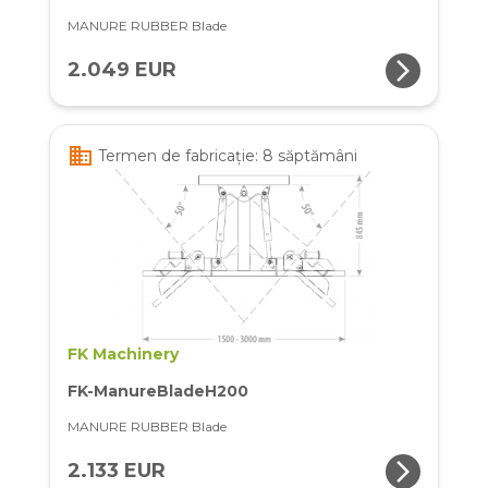
MANURE RUBBER Blade
arrow_forward_ios
2.049 EUR
business
Termen de fabricație: 8 săptămâni
FK Machinery
FK-ManureBladeH200
MANURE RUBBER Blade
arrow_forward_ios
2.133 EUR