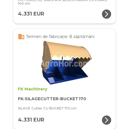
140 cm
arrow_forward_ios
4.331 EUR
business
Termen de fabricație: 8 săptămâni
FK Machinery
FK-SILAGECUTTER-BUCKET170
SILAGE Cutter CU BUCKET 170 cm
arrow_forward_ios
4.331 EUR