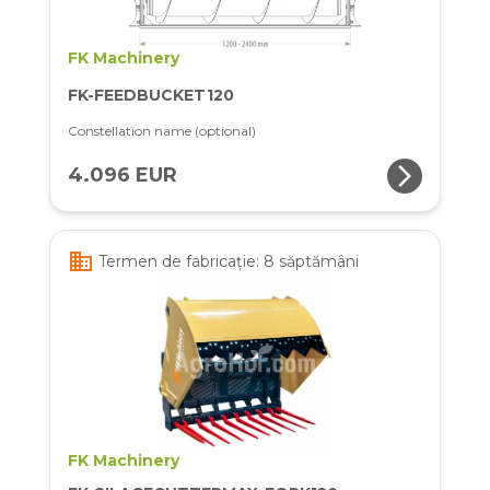
FK Machinery
FK-FEEDBUCKET120
Constellation name (optional)
arrow_forward_ios
4.096 EUR
business
Termen de fabricație: 8 săptămâni
FK Machinery