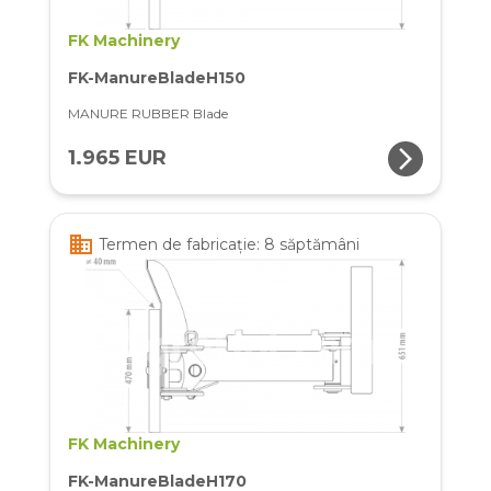
FK Machinery
FK-ManureBladeH150
MANURE RUBBER Blade
arrow_forward_ios
1.965 EUR
business
Termen de fabricație: 8 săptămâni
FK Machinery
FK-ManureBladeH170