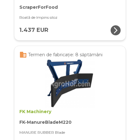
ScraperForFood
Roată de împins siloz
arrow_forward_ios
1.437 EUR
business
Termen de fabricație: 8 săptămâni
FK Machinery
FK-ManureBladeM220
MANURE RUBBER Blade