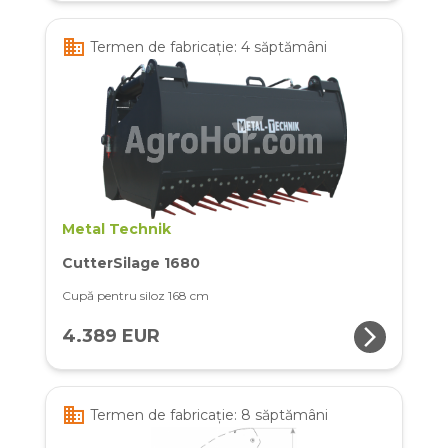
business
Termen de fabricație: 4 săptămâni
Metal Technik
CutterSilage 1680
Cupă pentru siloz 168 cm
arrow_forward_ios
4.389 EUR
business
Termen de fabricație: 8 săptămâni