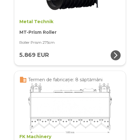
Metal Technik
MT-Prism Roller
Roller Prism 275cm
arrow_forward_ios
5.869 EUR
business
Termen de fabricație: 8 săptămâni
FK Machinery