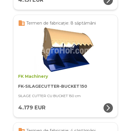
arrow_forward_ios
4.151 EUR
business
Termen de fabricație: 8 săptămâni
FK Machinery
FK-SILAGECUTTER-BUCKET150
SILAGE CUTTER CU BUCKET 150 cm
arrow_forward_ios
4.179 EUR
business
Termen de fabricație: 4 săptămâni