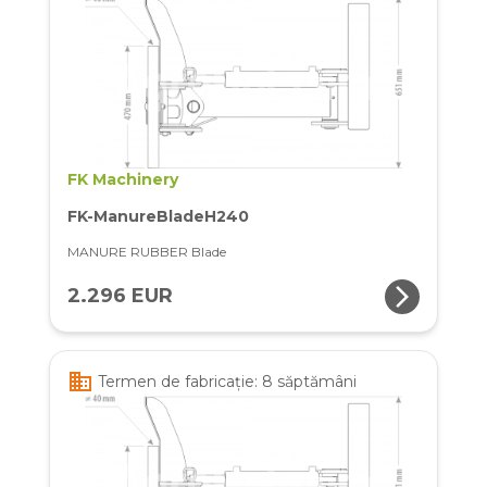
FK Machinery
FK-ManureBladeH240
MANURE RUBBER Blade
arrow_forward_ios
2.296 EUR
business
Termen de fabricație: 8 săptămâni