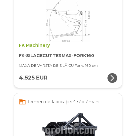
FK Machinery
FK-SILAGECUTTERMAX-FORK160
MAXĂ DE VÂRSTA DE SILĂ CU Forks 160 cm
arrow_forward_ios
4.525 EUR
business
Termen de fabricație: 4 săptămâni