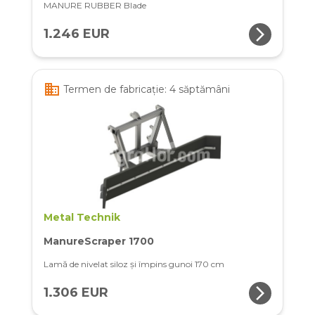
MANURE RUBBER Blade
arrow_forward_ios
1.246 EUR
business
Termen de fabricație: 4 săptămâni
Metal Technik
ManureScraper 1700
Lamă de nivelat siloz și împins gunoi 170 cm
arrow_forward_ios
1.306 EUR