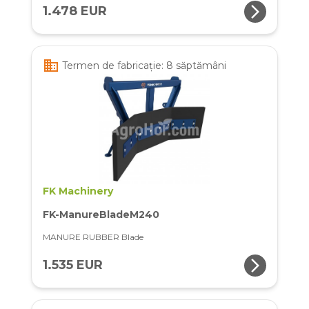
arrow_forward_ios
1.478 EUR
business
Termen de fabricație: 8 săptămâni
FK Machinery
FK-ManureBladeM240
MANURE RUBBER Blade
arrow_forward_ios
1.535 EUR