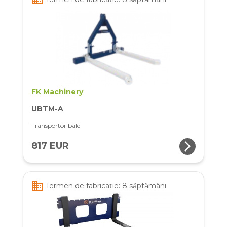
FK Machinery
UBTM-A
Transportor bale
arrow_forward_ios
817 EUR
business
Termen de fabricație: 8 săptămâni