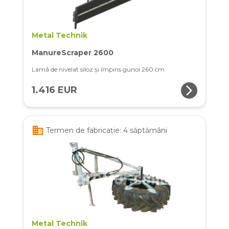
Metal Technik
ManureScraper 2600
Lamă de nivelat siloz și împins gunoi 260 cm
arrow_forward_ios
1.416 EUR
business
Termen de fabricație: 4 săptămâni
Metal Technik