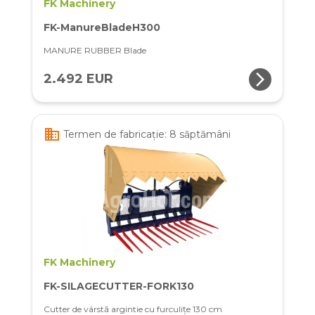
FK Machinery
FK-ManureBladeH300
MANURE RUBBER Blade
arrow_forward_ios
2.492 EUR
business
Termen de fabricație: 8 săptămâni
FK Machinery
FK-SILAGECUTTER-FORK130
Cutter de vârstă argintie cu furculițe 130 cm