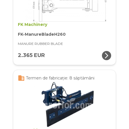
FK Machinery
FK-ManureBladeH260
MANURE RUBBER BLADE
arrow_forward_ios
2.365 EUR
business
Termen de fabricație: 8 săptămâni