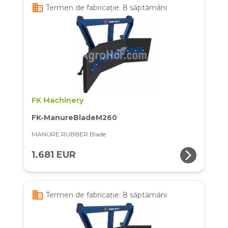
business
Termen de fabricație: 8 săptămâni
FK Machinery
FK-ManureBladeM260
MANURE RUBBER Blade
arrow_forward_ios
1.681 EUR
business
Termen de fabricație: 8 săptămâni