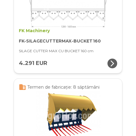
FK Machinery
FK-SILAGECUTTERMAX-BUCKET160
SILAGE CUTTER MAX CU BUCKET 160 cm
arrow_forward_ios
4.291 EUR
business
Termen de fabricație: 8 săptămâni