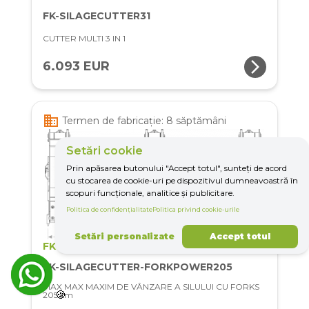
FK-SILAGECUTTER31
CUTTER MULTI 3 IN 1
arrow_forward_ios
6.093 EUR
business
Termen de fabricație: 8 săptămâni
Setări cookie
Prin apăsarea butonului "Accept totul", sunteți de acord
cu stocarea de cookie-uri pe dispozitivul dumneavoastră în
scopuri funcționale, analitice și publicitare.
Politica de confidențialitate
Politica privind cookie-urile
Setări personalizate
Accept totul
FK Machinery
FK-SILAGECUTTER-FORKPOWER205
MAX MAX MAXIM DE VÂNZARE A SILULUI CU FORKS
🍪
205 cm