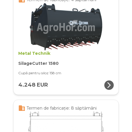
Metal Technik
SilageCutter 1580
Cupă pentru siloz 158 cm
arrow_forward_ios
4.248 EUR
business
Termen de fabricație: 8 săptămâni