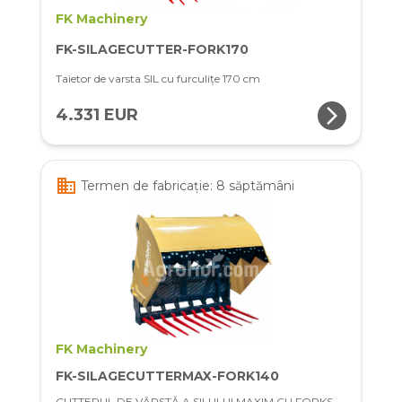
FK Machinery
FK-SILAGECUTTER-FORK170
Taietor de varsta SIL cu furculițe 170 cm
arrow_forward_ios
4.331 EUR
business
Termen de fabricație: 8 săptămâni
FK Machinery
FK-SILAGECUTTERMAX-FORK140
CUTTERUL DE VÂRSTĂ A SILULUI MAXIM CU FORKS