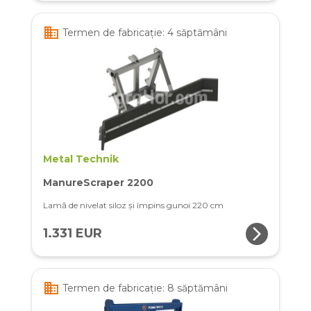
business
Termen de fabricație: 4 săptămâni
Metal Technik
ManureScraper 2200
Lamă de nivelat siloz și împins gunoi 220 cm
arrow_forward_ios
1.331 EUR
business
Termen de fabricație: 8 săptămâni