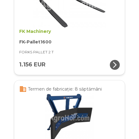
FK Machinery
FK-Pallet1600
FORKS PALLET 2 T
arrow_forward_ios
1.156 EUR
business
Termen de fabricație: 8 săptămâni