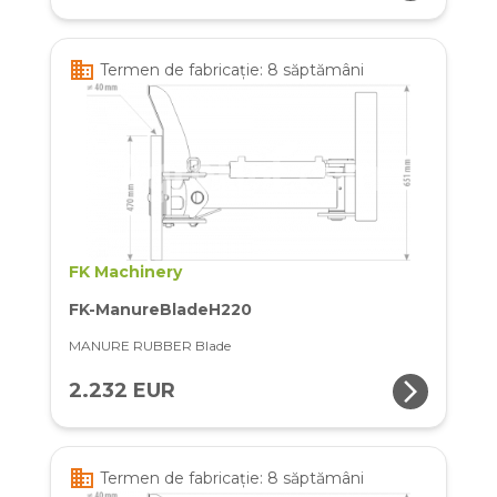
business
Termen de fabricație: 8 săptămâni
FK Machinery
FK-ManureBladeH220
MANURE RUBBER Blade
arrow_forward_ios
2.232 EUR
business
Termen de fabricație: 8 săptămâni