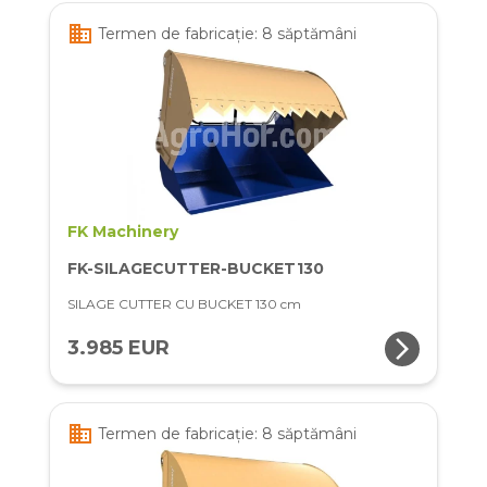
business
Termen de fabricație: 8 săptămâni
FK Machinery
FK-SILAGECUTTER-BUCKET130
SILAGE CUTTER CU BUCKET 130 cm
arrow_forward_ios
3.985 EUR
business
Termen de fabricație: 8 săptămâni