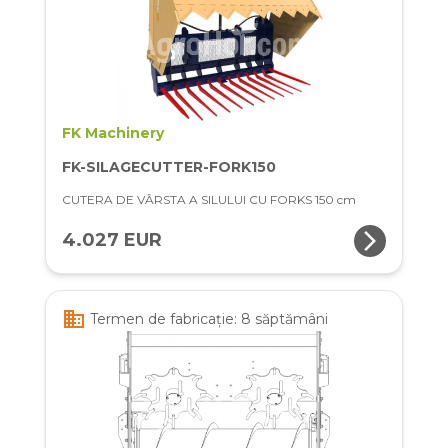
FK Machinery
FK-SILAGECUTTER-FORK150
CUTERA DE VÂRSTA A SILULUI CU FORKS 150 cm
arrow_forward_ios
4.027 EUR
business
Termen de fabricație: 8 săptămâni