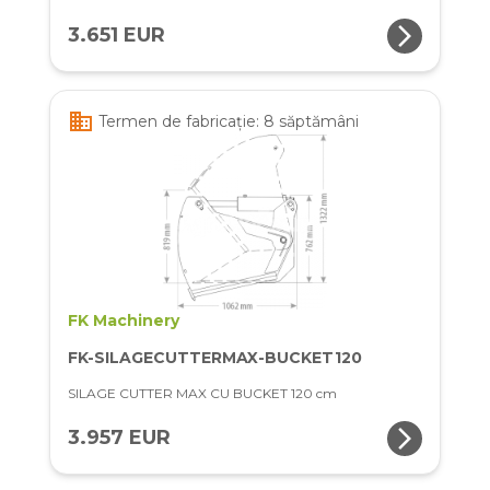
arrow_forward_ios
3.651 EUR
business
Termen de fabricație: 8 săptămâni
FK Machinery
FK-SILAGECUTTERMAX-BUCKET120
SILAGE CUTTER MAX CU BUCKET 120 cm
arrow_forward_ios
3.957 EUR