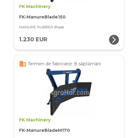
FK Machinery
FK-ManureBlade150
MANURE RUBBER Blade
arrow_forward_ios
1.230 EUR
business
Termen de fabricație: 8 săptămâni
FK Machinery
FK-ManureBladeM170