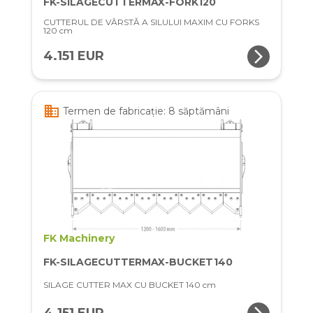
FK-SILAGECUTTERMAX-FORK120
CUTTERUL DE VÂRSTĂ A SILULUI MAXIM CU FORKS
120 cm
arrow_forward_ios
4.151 EUR
business
Termen de fabricație: 8 săptămâni
FK Machinery
FK-SILAGECUTTERMAX-BUCKET140
SILAGE CUTTER MAX CU BUCKET 140 cm