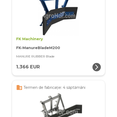
FK Machinery
FK-ManureBladeM200
MANURE RUBBER Blade
arrow_forward_ios
1.366 EUR
business
Termen de fabricație: 4 săptămâni