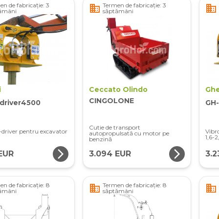
n de fabricație: 3
Termen de fabricație: 3
business
business
ămâni
săptămâni
i
Ceccato Olindo
Ghe
CINGOLONE
edriver4500
GH-
Cutie de transport
e-driver pentru excavator
Vibr
autopropulsată cu motor pe
1,6-2
benzină
arrow_forward_ios
arrow_forward_ios
EUR
3.094 EUR
3.2
n de fabricație: 8
Termen de fabricație: 8
business
business
ămâni
săptămâni