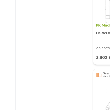
FK Mac
FK-WO
GRIPPER
3.802 
Terme
business
săpt