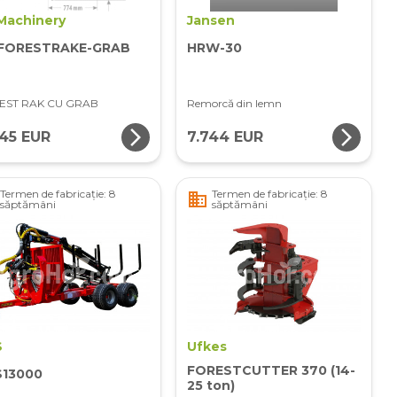
Machinery
Jansen
-FORESTRAKE-GRAB
HRW-30
EST RAK CU GRAB
Remorcă din lemn
arrow_forward_ios
arrow_forward_ios
645 EUR
7.744 EUR
Termen de fabricație: 8
Termen de fabricație: 8
business
săptămâni
săptămâni
S
Ufkes
FORESTCUTTER 370 (14-
S13000
25 ton)