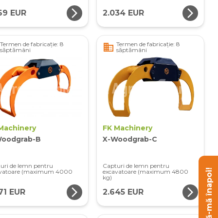
arrow_forward_ios
arrow_forward_ios
69 EUR
2.034 EUR
Termen de fabricație: 8
Termen de fabricație: 8
business
săptămâni
săptămâni
Machinery
FK Machinery
oodgrab-B
X-Woodgrab-C
uri de lemn pentru
Capturi de lemn pentru
Sună-mă înapoi!
avatoare (maximum 4000
excavatoare (maximum 4800
kg)
arrow_forward_ios
arrow_forward_ios
71 EUR
2.645 EUR