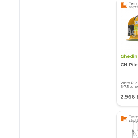
Terme
business
săpt
Ghedin
GH-Pil
Vibro Pil
6-7,5 tone
2.966 
Terme
business
săpt