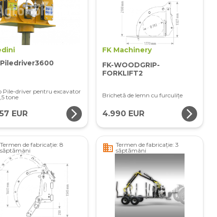
dini
FK Machinery
Piledriver3600
FK-WOODGRIP-
FORKLIFT2
o Pile-driver pentru excavator
Brichetă de lemn cu furculiţe
,5 tone
arrow_forward_ios
arrow_forward_ios
957 EUR
4.990 EUR
Termen de fabricație: 8
Termen de fabricație: 3
business
săptămâni
săptămâni