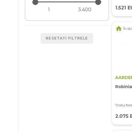
1.521 
home
În st
RESETAȚI FILTRELE
AARDE
Robini
Troliu fore
2.075 