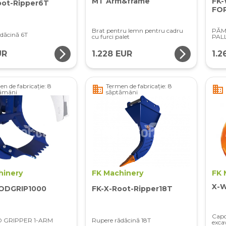
MT Arm&frame
FK
oot-Ripper6T
FOR
Brat pentru lemn pentru cadru
PĂM
dăcină 6T
cu furci palet
PAL
arrow_forward_ios
arrow_forward_ios
UR
1.228 EUR
1.2
n de fabricație: 8
Termen de fabricație: 8
business
business
ămâni
săptămâni
hinery
FK Machinery
FK 
X-W
ODGRIP1000
FK-X-Root-Ripper18T
Capc
 GRIPPER 1-ARM
Rupere rădăcină 18T
exca