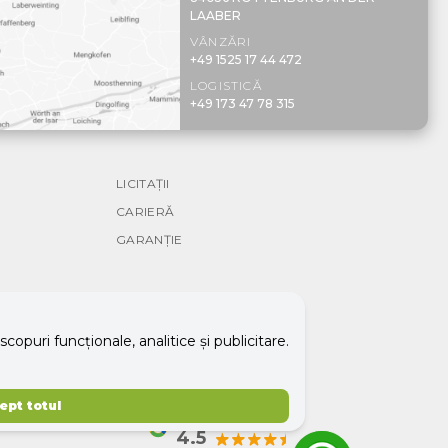
LAABER
VÂNZĂRI
+49 1525 17 44 472
LOGISTICĂ
+49 173 47 78 315
LICITAȚII
CARIERĂ
GARANȚIE
puri funcționale, analitice și publicitare.
ept totul
Google rating
4.5