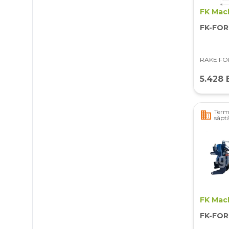
FK Mac
FK-FO
RAKE FO
5.428 
Terme
business
săpt
FK Mac
FK-FO