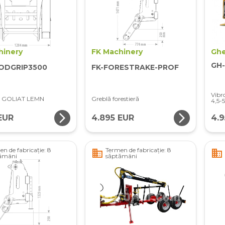
hinery
FK Machinery
Ghe
GH-
ODGRIP3500
FK-FORESTRAKE-PROF
Vibr
 GOLIAT LEMN
Greblă forestieră
4,5-5
arrow_forward_ios
arrow_forward_ios
EUR
4.895 EUR
4.
n de fabricație: 8
Termen de fabricație: 8
business
business
ămâni
săptămâni