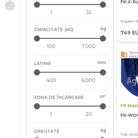
FK-X-R
Rupere ră
kg
CAPACITATE (KG)
749 E
Terme
business
săpt
mm
LĂŢIME
m²
ZONA DE ÎNCĂRCARE
FK Mac
FK-WO
kg
GREUTATE
THE WOD