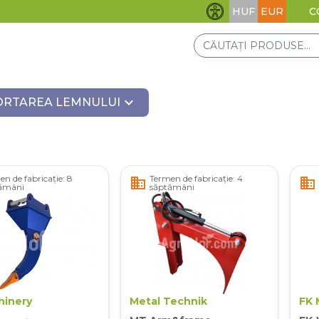
HUF
EUR
C
Setări de accesibilita
expand_more
RTAREA LEMNULUI
n de fabricație: 8
Termen de fabricație: 4
business
business
ămâni
săptămâni
hinery
Metal Technik
FK 