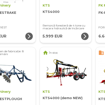
hinery
KTS
FK 
KTS4000
RESTRAKE
FK
Remorcă forestieră de 4 tone cu
REST
FOR
macara hidraulică de încărcare
arrow_forward_ios
arrow_forward_ios
EUR
5.999 EUR
6.
n de fabricație: 8
home
business
În stoc
ămâni
hinery
KTS
KT
KTS4000 (demo NEW)
RESTPLOUGH
KT