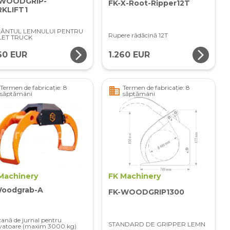
-WOODGRIP-
FK-X-Root-Ripper12T
KLIFT1
ÂNTUL LEMNULUI PENTRU
Rupere rădăcină 12T
LET TRUCK
arrow_forward_ios
arrow_forward_ios
60 EUR
1.260 EUR
Termen de fabricație: 8
Termen de fabricație: 8
business
săptămâni
săptămâni
Machinery
FK Machinery
oodgrab-A
FK-WOODGRIP1300
ană de jurnal pentru
STANDARD DE GRIPPER LEMN
vatoare (maxim 3000 kg)