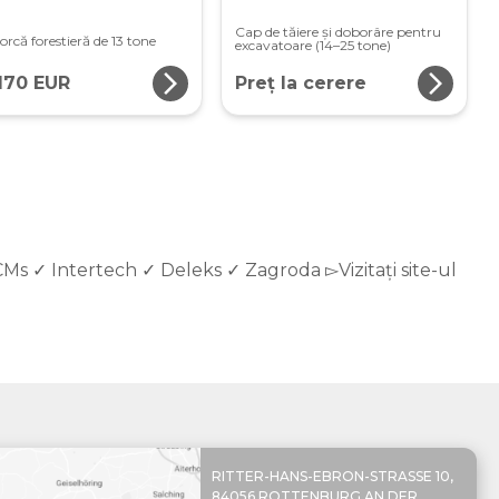
Cap de tăiere și doborâre pentru
rcă forestieră de 13 tone
excavatoare (14–25 tone)
arrow_forward_ios
arrow_forward_ios
170 EUR
Preț la cerere
Ms ✓ Intertech ✓ Deleks ✓ Zagroda ▻Vizitați site-ul
RITTER-HANS-EBRON-STRASSE 10,
84056 ROTTENBURG AN DER