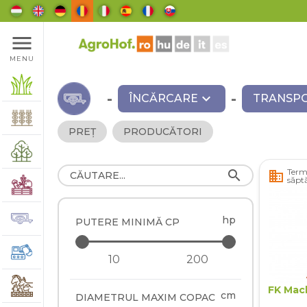
menu
MENU
-
expand_more
-
ÎNCĂRCARE
TRANSPO
PREȚ
PRODUCĂTORI
Terme
search
business
săpt
hp
PUTERE MINIMĂ CP
FK Mac
cm
DIAMETRUL MAXIM COPAC