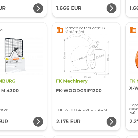
arrow_forward_ios
arrow_forward_ios
EUR
1.666 EUR
1.6
Termen de fabricație: 8
business
business
oc
săptămâni
NBURG
FK Machinery
FK 
X-W
a M 4300
FK-WOODGRIP1200
Capt
exc
stier
THE WOD GRIPPER 2-ARM
kg)
arrow_forward_ios
arrow_forward_ios
EUR
2.175 EUR
2.2