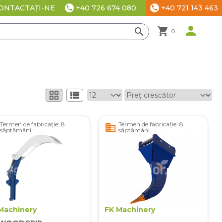
+40 726 674 080
+40 721 143 463
ONTACTAȚI-NE
phone
phone
te
person
shopping_cart
search
0
grid_view
view_list
Termen de fabricație: 8
Termen de fabricație: 8
business
săptămâni
săptămâni
Machinery
FK Machinery