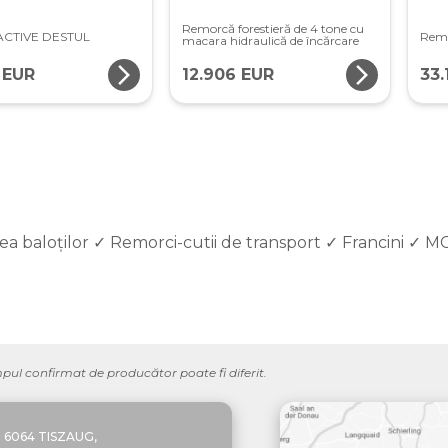
Remorcă forestieră de 4 tone cu
ACTIVE DESTUL
Remo
macara hidraulică de încărcare
arrow_forward_ios
arrow_forward_ios
 EUR
12.906 EUR
33.
a baloților ✓ Remorci-cutii de transport ✓ Francini ✓ MC
mpul confirmat de producător poate fi diferit.
6064 TISZAUG,