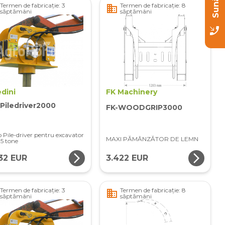
Termen de fabricație: 3
Termen de fabricație: 8
business
săptămâni
săptămâni
phone_callback
dini
FK Machinery
Piledriver2000
FK-WOODGRIP3000
o Pile-driver pentru excavator
MAXI PĂMÂNZĂTOR DE LEMN
,5 tone
arrow_forward_ios
arrow_forward_ios
32 EUR
3.422 EUR
Termen de fabricație: 3
Termen de fabricație: 8
business
săptămâni
săptămâni