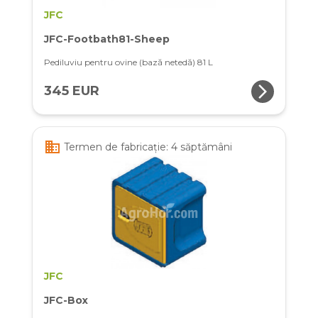
JFC
JFC-Footbath81-Sheep
Pediluviu pentru ovine (bază netedă) 81 L
arrow_forward_ios
345 EUR
business
Termen de fabricație: 4 săptămâni
JFC
JFC-Box