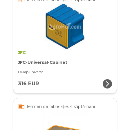
JFC
JFC-Universal-Cabinet
Dulap universal
arrow_forward_ios
316 EUR
business
Termen de fabricație: 4 săptămâni