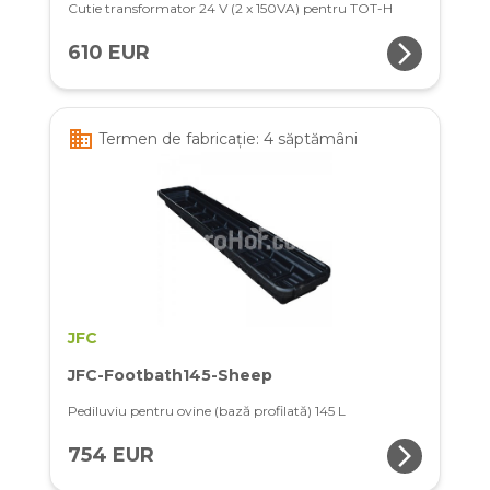
Cutie transformator 24 V (2 x 150VA) pentru TOT-H
arrow_forward_ios
610 EUR
business
Termen de fabricație: 4 săptămâni
JFC
JFC-Footbath145-Sheep
Pediluviu pentru ovine (bază profilată) 145 L
arrow_forward_ios
754 EUR