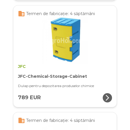
business
Termen de fabricație: 4 săptămâni
JFC
JFC-Chemical-Storage-Cabinet
Dulap pentru depozitarea produselor chimice
arrow_forward_ios
789 EUR
business
Termen de fabricație: 4 săptămâni