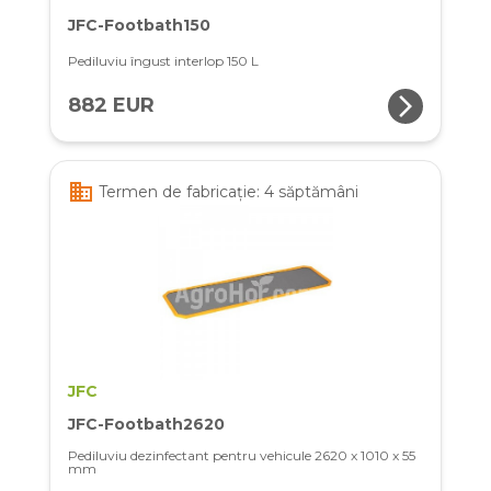
JFC-Footbath150
Pediluviu îngust interlop 150 L
arrow_forward_ios
882 EUR
business
Termen de fabricație: 4 săptămâni
JFC
JFC-Footbath2620
Pediluviu dezinfectant pentru vehicule 2620 x 1010 x 55
mm