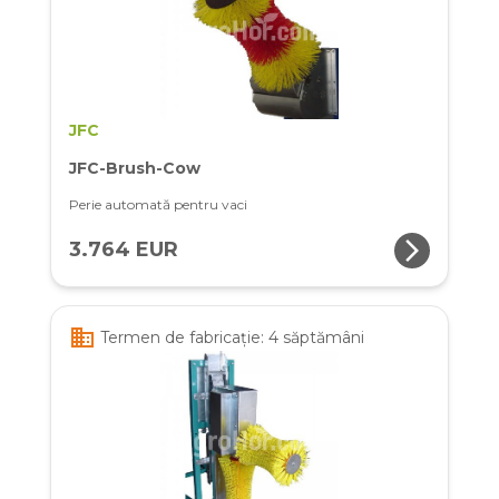
JFC
JFC-Brush-Cow
Perie automată pentru vaci
arrow_forward_ios
3.764 EUR
business
Termen de fabricație: 4 săptămâni