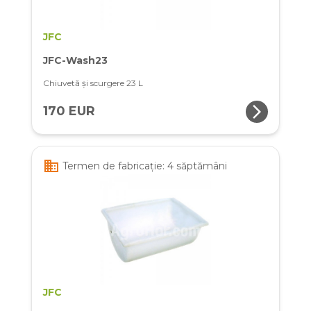
JFC
JFC-Wash23
Chiuvetă și scurgere 23 L
arrow_forward_ios
170 EUR
business
Termen de fabricație: 4 săptămâni
JFC