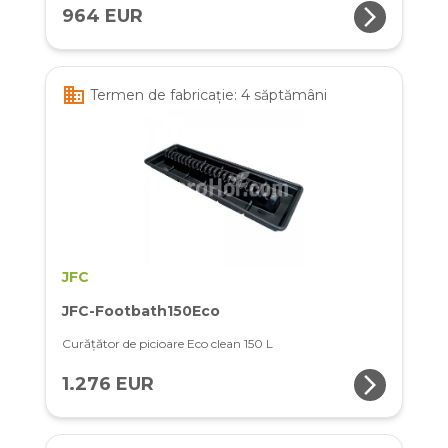
arrow_forward_ios
964 EUR
business
Termen de fabricație: 4 săptămâni
JFC
JFC-Footbath150Eco
Curățător de picioare Eco clean 150 L
arrow_forward_ios
1.276 EUR