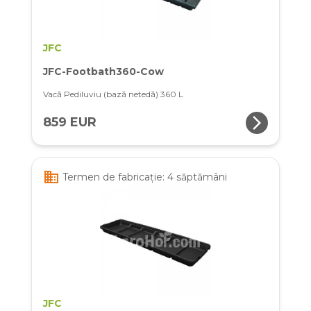
JFC
JFC-Footbath360-Cow
Vacă Pediluviu (bază netedă) 360 L
arrow_forward_ios
859 EUR
business
Termen de fabricație: 4 săptămâni
JFC