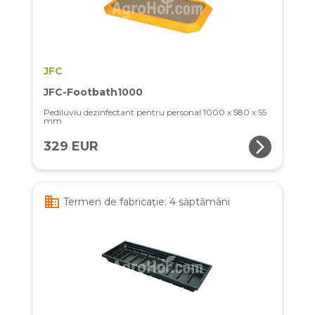
JFC
JFC-Footbath1000
Pediluviu dezinfectant pentru personal 1000 x 580 x 55
mm
arrow_forward_ios
329 EUR
business
Termen de fabricație: 4 săptămâni