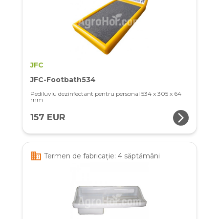
JFC
JFC-Footbath534
Pediluviu dezinfectant pentru personal 534 x 305 x 64
mm
arrow_forward_ios
157 EUR
business
Termen de fabricație: 4 săptămâni