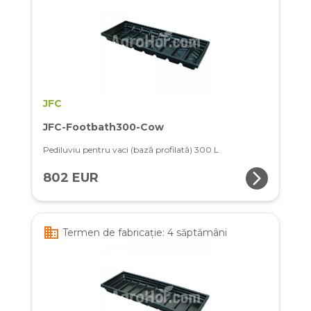
JFC
JFC-Footbath300-Cow
Pediluviu pentru vaci (bază profilată) 300 L
arrow_forward_ios
802 EUR
business
Termen de fabricație: 4 săptămâni