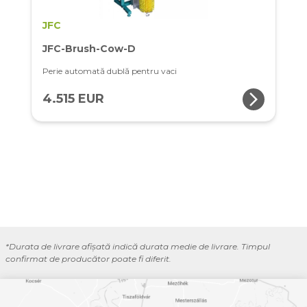
JFC
JFC-Brush-Cow-D
Perie automată dublă pentru vaci
arrow_forward_ios
4.515 EUR
*Durata de livrare afișată indică durata medie de livrare. Timpul
confirmat de producător poate fi diferit.