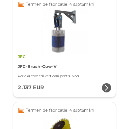
business
Termen de fabricație: 4 săptămâni
JFC
JFC-Brush-Cow-V
Perie automată verticală pentru vaci
arrow_forward_ios
2.137 EUR
business
Termen de fabricație: 4 săptămâni