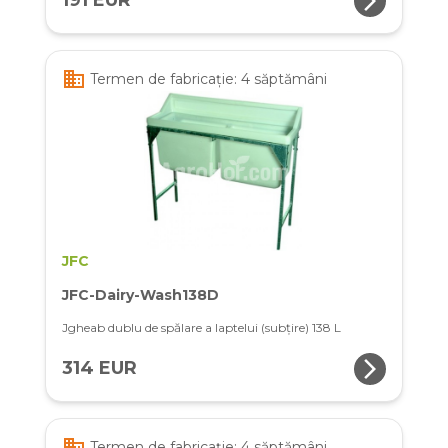
arrow_forward_ios
191 EUR
business
Termen de fabricație: 4 săptămâni
JFC
JFC-Dairy-Wash138D
Jgheab dublu de spălare a laptelui (subțire) 138 L
arrow_forward_ios
314 EUR
business
Termen de fabricație: 4 săptămâni