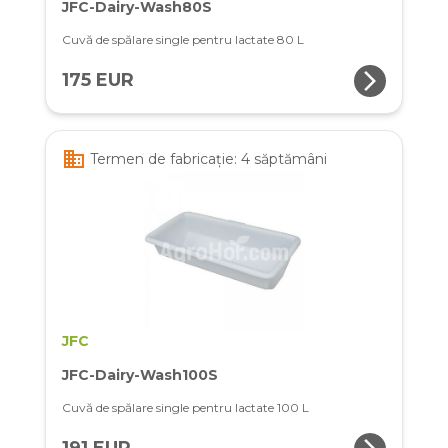
JFC-Dairy-Wash80S
Cuvă de spălare single pentru lactate 80 L
arrow_forward_ios
175 EUR
business
Termen de fabricație: 4 săptămâni
JFC
JFC-Dairy-Wash100S
Cuvă de spălare single pentru lactate 100 L