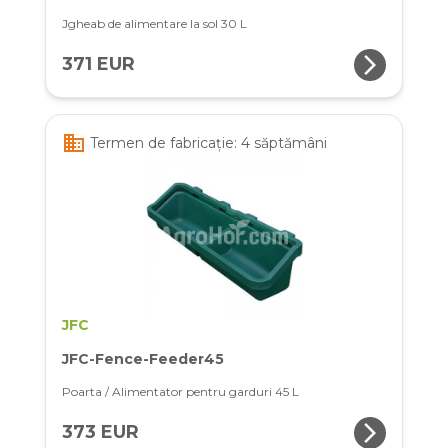
Jgheab de alimentare la sol 30 L
arrow_forward_ios
371 EUR
business
Termen de fabricație: 4 săptămâni
JFC
JFC-Fence-Feeder45
Poarta / Alimentator pentru garduri 45 L
arrow_forward_ios
373 EUR