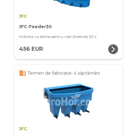
JFC
JFC-Feeder30
Hrănitor cu tetine pentru viței (6 tetine) 30 L
arrow_forward_ios
456 EUR
business
Termen de fabricație: 4 săptămâni
JFC