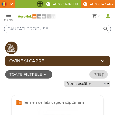
chevron_right
+40 726 674 080
+40 721 143 463
phone
phone
Setări de accesibilitate
menu
person
shopping_cart
0
MENU
search
expand_more
OVINE ȘI CAPRE
expand_more
TOATE FILTRELE
PREȚ
business
Termen de fabricație: 4 săptămâni