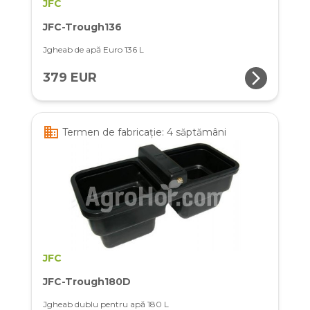
JFC
JFC-Trough136
Jgheab de apă Euro 136 L
arrow_forward_ios
379 EUR
business
Termen de fabricație: 4 săptămâni
JFC
JFC-Trough180D
Jgheab dublu pentru apă 180 L