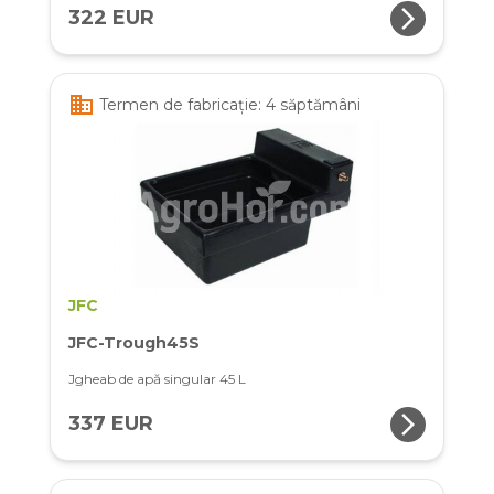
arrow_forward_ios
322 EUR
business
Termen de fabricație: 4 săptămâni
JFC
JFC-Trough45S
Jgheab de apă singular 45 L
arrow_forward_ios
337 EUR