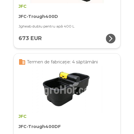
JFC
JFC-Trough400D
Jgheab dublu pentru apă 400 L
arrow_forward_ios
673 EUR
business
Termen de fabricație: 4 săptămâni
JFC
JFC-Trough400DF