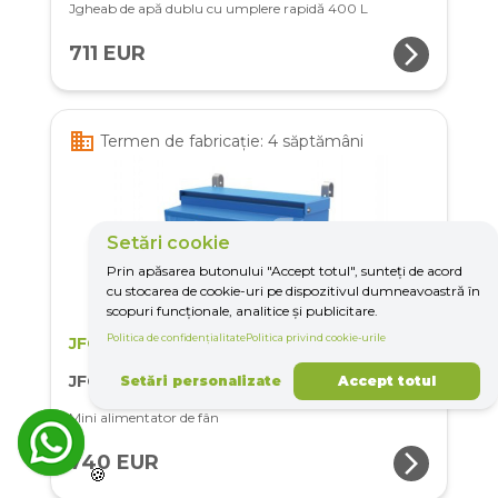
Jgheab de apă dublu cu umplere rapidă 400 L
arrow_forward_ios
711 EUR
business
Termen de fabricație: 4 săptămâni
Setări cookie
Prin apăsarea butonului "Accept totul", sunteți de acord
cu stocarea de cookie-uri pe dispozitivul dumneavoastră în
scopuri funcționale, analitice și publicitare.
Politica de confidențialitate
Politica privind cookie-urile
JFC
JFC-Mini-Hay-Feeder
Setări personalizate
Accept totul
Mini alimentator de fân
arrow_forward_ios
740 EUR
🍪