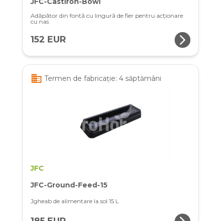
JFC-Castiron-Bowl
Adăpător din fontă cu lingură de fier pentru acționare
cu nas
arrow_forward_ios
152 EUR
business
Termen de fabricație: 4 săptămâni
JFC
JFC-Ground-Feed-15
Jgheab de alimentare la sol 15 L