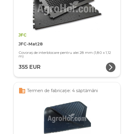
JFC
JFC-Mat28
Covoraș de interblocare pentru alei 28 mm (1,80 x 1,12
m)
arrow_forward_ios
355 EUR
business
Termen de fabricație: 4 săptămâni