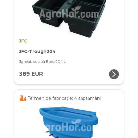
JFC
JFC-Trough204
Jgheab de apă Euro 204 L
arrow_forward_ios
389 EUR
business
Termen de fabricație: 4 săptămâni