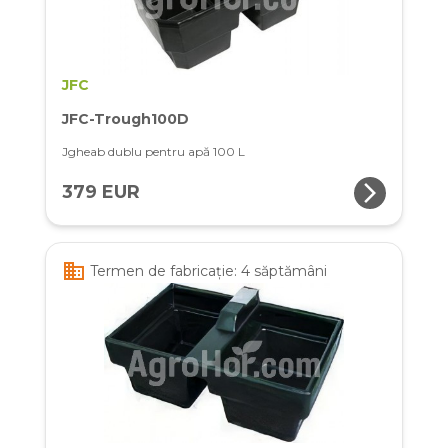
JFC
JFC-Trough100D
Jgheab dublu pentru apă 100 L
arrow_forward_ios
379 EUR
business
Termen de fabricație: 4 săptămâni