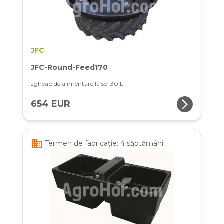
JFC
JFC-Round-Feed170
Jgheab de alimentare la sol 30 L
arrow_forward_ios
654 EUR
business
Termen de fabricație: 4 săptămâni