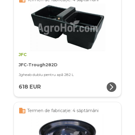
JFC
JFC-Trough282D
Jgheab dublu pentru apă 282 L
arrow_forward_ios
618 EUR
business
Termen de fabricație: 4 săptămâni