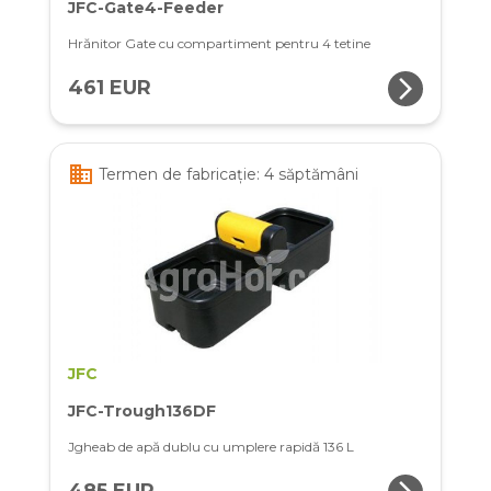
JFC-Gate4-Feeder
Hrănitor Gate cu compartiment pentru 4 tetine
arrow_forward_ios
461 EUR
business
Termen de fabricație: 4 săptămâni
JFC
JFC-Trough136DF
Jgheab de apă dublu cu umplere rapidă 136 L