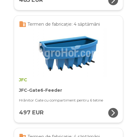
arrow_forward_ios
485 EUR
business
Termen de fabricație: 4 săptămâni
JFC
JFC-Gate6-Feeder
Hrănitor Gate cu compartiment pentru 6 tetine
arrow_forward_ios
497 EUR
business
Termen de fabricație: 4 săptămâni