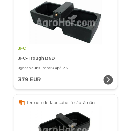
JFC
JFC-Trough136D
Jgheab dublu pentru apă 136 L
arrow_forward_ios
379 EUR
business
Termen de fabricație: 4 săptămâni