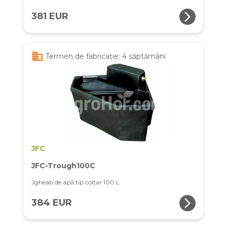
arrow_forward_ios
381 EUR
business
Termen de fabricație: 4 săptămâni
JFC
JFC-Trough100C
Jgheab de apă tip colțar 100 L
arrow_forward_ios
384 EUR