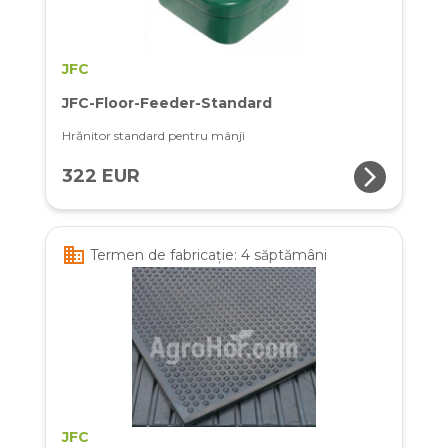
JFC
JFC-Floor-Feeder-Standard
Hrănitor standard pentru mânji
arrow_forward_ios
322 EUR
business
Termen de fabricație: 4 săptămâni
JFC