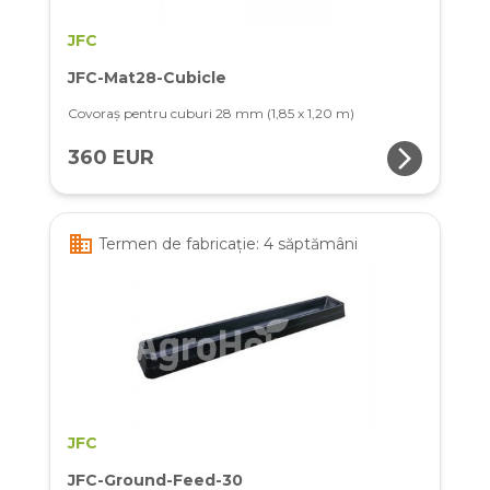
JFC
JFC-Mat28-Cubicle
Covoraș pentru cuburi 28 mm (1,85 x 1,20 m)
arrow_forward_ios
360 EUR
business
Termen de fabricație: 4 săptămâni
JFC
JFC-Ground-Feed-30