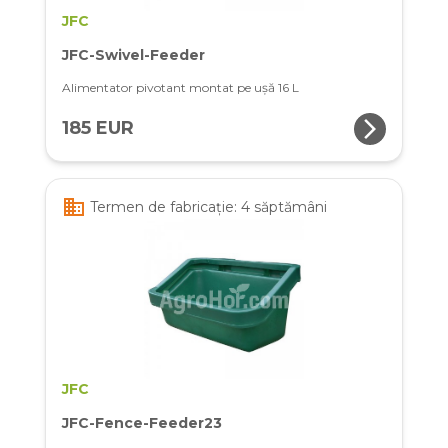
JFC
JFC-Swivel-Feeder
Alimentator pivotant montat pe ușă 16 L
arrow_forward_ios
185 EUR
business
Termen de fabricație: 4 săptămâni
JFC
JFC-Fence-Feeder23