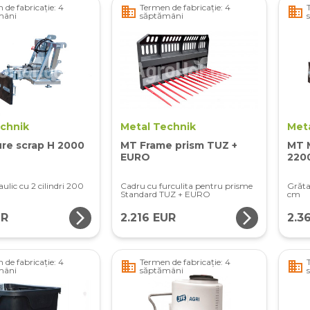
 de fabricație: 4
Termen de fabricație: 4
business
business
mâni
săptămâni
echnik
Metal Technik
Met
re scrap H 2000
MT Frame prism TUZ +
MT 
EURO
220
ulic cu 2 cilindri 200
Cadru cu furculita pentru prisme
Grătar
Standard TUZ + EURO
cm
arrow_forward_ios
arrow_forward_ios
UR
2.216 EUR
2.3
 de fabricație: 4
Termen de fabricație: 4
business
business
mâni
săptămâni