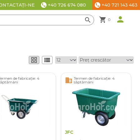
+40 726 674 080
+40 721 143 463
ONTACTAȚI-NE
phone
phone
te
person
shopping_cart
search
0
grid_view
view_list
Termen de fabricație: 4
Termen de fabricație: 4
business
săptămâni
săptămâni
JFC