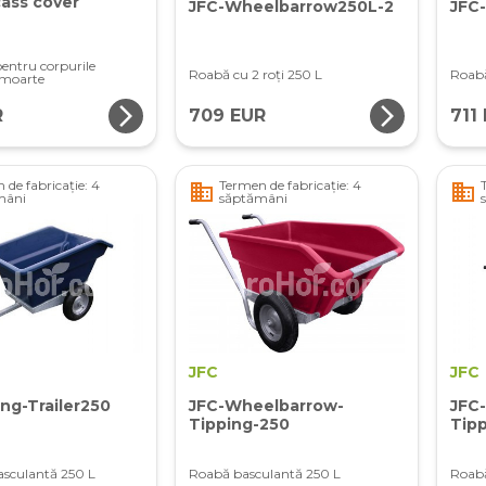
ass cover
JFC-Wheelbarrow250L-2
JFC
entru corpurile
Roabă cu 2 roți 250 L
Roabă
 moarte
arrow_forward_ios
arrow_forward_ios
R
709 EUR
711
 de fabricație: 4
Termen de fabricație: 4
business
business
mâni
săptămâni
JFC
JFC
ng-Trailer250
JFC-Wheelbarrow-
JFC
Tipping-250
Tip
sculantă 250 L
Roabă basculantă 250 L
Roabă