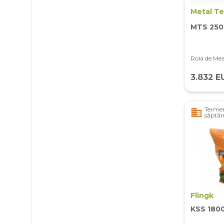
Metal T
MTS 250
Rola de M
3.832 E
Termen
business
săptă
Flingk
KSS 180