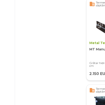
Termen
business
săptă
Metal T
MT Manu
Grătar hidra
cm
2.150 E
Termen
business
săptă