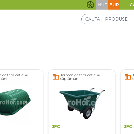
HUF
EUR
C
Setări de accesibilita
 de fabricație: 4
Termen de fabricație: 4
business
business
mâni
săptămâni
JFC
JFC