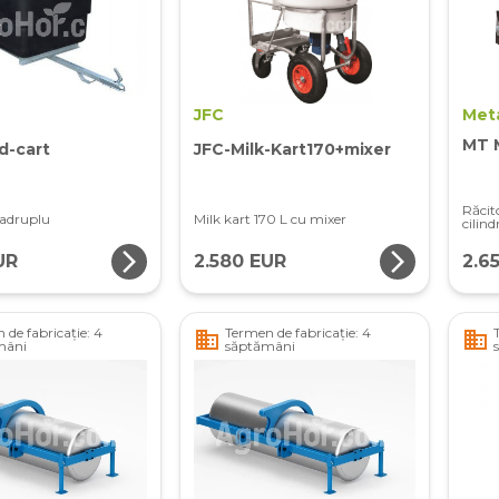
JFC
Met
MT 
d-cart
JFC-Milk-Kart170+mixer
Răcit
vadruplu
Milk kart 170 L cu mixer
cilin
arrow_forward_ios
arrow_forward_ios
UR
2.580 EUR
2.6
 de fabricație: 4
Termen de fabricație: 4
business
business
mâni
săptămâni