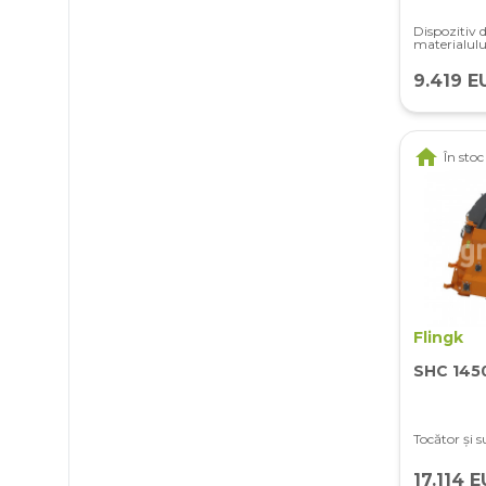
Dispozitiv 
materialulu
9.419 E
home
În stoc
Flingk
SHC 145
Tocător și s
17.114 