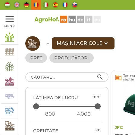
menu
MENU
-
expand_more
MAȘINI AGRICOLE
PREȚ
PRODUCĂTORI
Termen
search
business
săptă
mm
LĂȚIMEA DE LUCRU
JFC
kg
GREUTATE