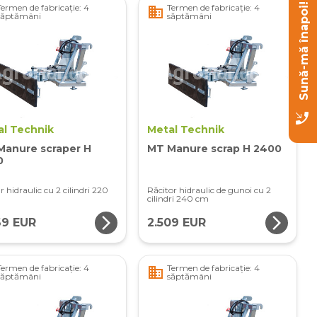
Sună-mă înapoi!
Termen de fabricație: 4
Termen de fabricație: 4
business
săptămâni
săptămâni
phone_callback
al Technik
Metal Technik
Manure scraper H
MT Manure scrap H 2400
0
 hidraulic cu 2 cilindri 220
Răcitor hidraulic de gunoi cu 2
cilindri 240 cm
arrow_forward_ios
arrow_forward_ios
69 EUR
2.509 EUR
Termen de fabricație: 4
Termen de fabricație: 4
business
săptămâni
săptămâni