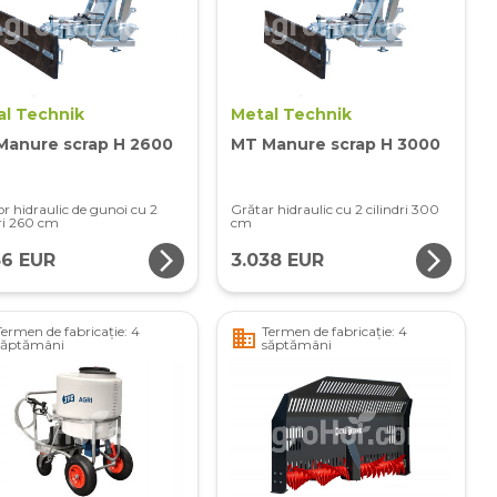
al Technik
Metal Technik
Manure scrap H 2600
MT Manure scrap H 3000
or hidraulic de gunoi cu 2
Grătar hidraulic cu 2 cilindri 300
dri 260 cm
cm
arrow_forward_ios
arrow_forward_ios
56 EUR
3.038 EUR
Termen de fabricație: 4
Termen de fabricație: 4
business
săptămâni
săptămâni