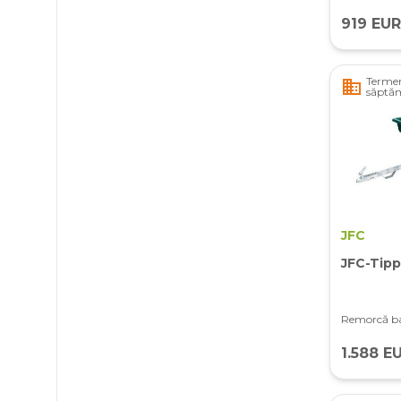
919 EUR
Termen
business
săptă
JFC
JFC-Tipp
Remorcă ba
1.588 E