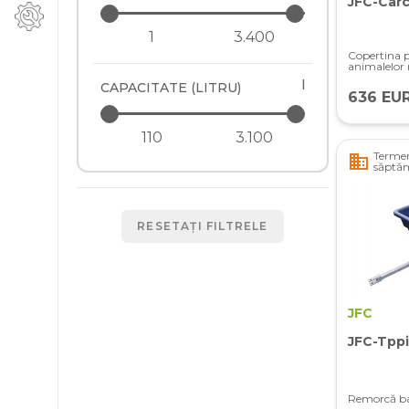
JFC-Carc
Copertina p
animalelor
l
CAPACITATE (LITRU)
636 EU
Termen
business
săptă
RESETAȚI FILTRELE
JFC
JFC-Tppi
Remorcă ba