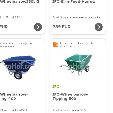
-Wheelbarrow250L-3
JFC-Slim-Feed-Harrow
 cu 3 roți 250 L
Roabă de alimentare cu corp slim
arrow_forward_ios
arrow_forward_ios
 EUR
789 EUR
Termen de fabricație: 4
Termen de fabricație: 4
business
săptămâni
săptămâni
JFC
-Wheelbarrow-
JFC-Wheelbarrow-
ping-400
Tipping-500
 basculantă 400 L
Roabă basculantă 500 L