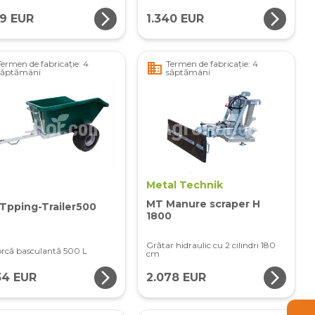
arrow_forward_ios
arrow_forward_ios
09 EUR
1.340 EUR
Termen de fabricație: 4
Termen de fabricație: 4
business
săptămâni
săptămâni
Metal Technik
MT Manure scraper H
Tpping-Trailer500
1800
Grătar hidraulic cu 2 cilindri 180
că basculantă 500 L
cm
arrow_forward_ios
arrow_forward_ios
34 EUR
2.078 EUR