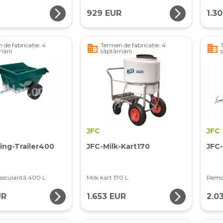
arrow_forward_ios
arrow_forward_ios
929 EUR
1.3
 de fabricație: 4
Termen de fabricație: 4
business
business
mâni
săptămâni
JFC
JFC
ing-Trailer400
JFC-Milk-Kart170
JFC-
sculantă 400 L
Milk kart 170 L
Remor
arrow_forward_ios
arrow_forward_ios
UR
1.653 EUR
2.0