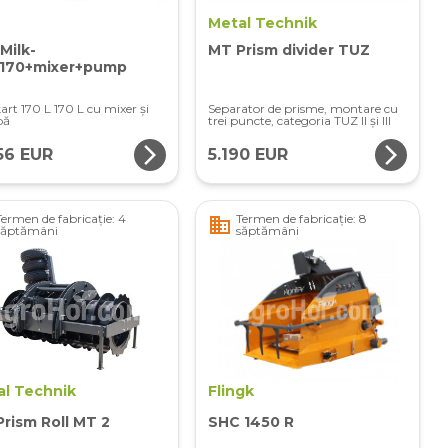
Metal Technik
Milk-
MT Prism divider TUZ
t170+mixer+pump
kart 170 L 170 L cu mixer și
Separator de prisme, montare cu
pă
trei puncte, categoria TUZ II și III
arrow_forward_ios
arrow_forward_ios
56 EUR
5.190 EUR
Termen de fabricație: 4
Termen de fabricație: 8
business
săptămâni
săptămâni
al Technik
Flingk
rism Roll MT 2
SHC 1450 R