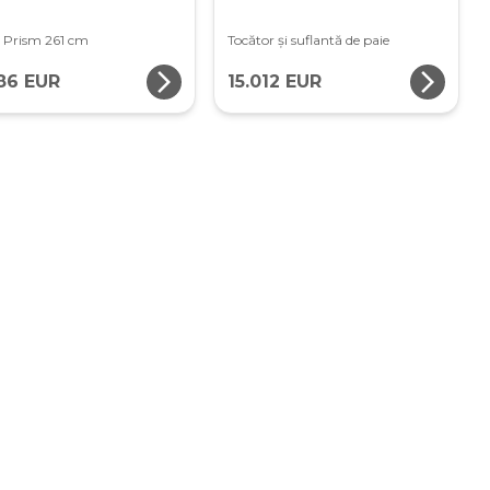
r Prism 261 cm
Tocător și suflantă de paie
arrow_forward_ios
arrow_forward_ios
386 EUR
15.012 EUR