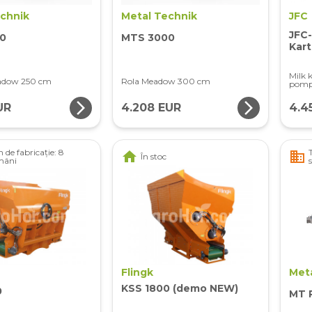
echnik
Metal Technik
JFC
JFC-
0
MTS 3000
Kar
Milk 
eadow 250 cm
Rola Meadow 300 cm
pom
arrow_forward_ios
arrow_forward_ios
UR
4.208 EUR
4.4
 de fabricație: 8
home
business
În stoc
mâni
Flingk
Met
KSS 1800 (demo NEW)
0
MT P